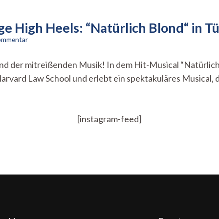
e High Heels: “Natürlich Blond“ in T
zu
Kommentar
Glamour,
Humor,
nd der mitreißenden Musik! In dem Hit-Musical “Natürlich 
und
arvard Law School und erlebt ein spektakuläres Musical,
jede
Menge
High
Heels:
“Natürlich
[instagram-feed]
Blond“
in
Tübingen!