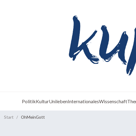
Politik
Kultur
Unileben
Internationales
Wissenschaft
The
Start
/
OhMeinGott