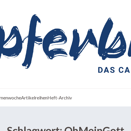
menwoche
Artikelreihen
Heft-Archiv
Schlagwort:
OhMeinGott