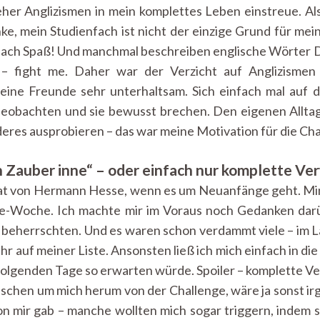
eher Anglizismen in mein komplettes Leben einstreue. Al
nke, mein Studienfach ist nicht der einzige Grund für 
nfach Spaß! Und manchmal beschreiben englische Wörter Di
– fight me. Daher war der Verzicht auf Anglizismen 
ine Freunde sehr unterhaltsam. Sich einfach mal auf 
obachten und sie bewusst brechen. Den eigenen Alltag
nderes ausprobieren – das war meine Motivation für die C
Zauber inne“ – oder einfach nur komplette Ve
itat von Hermann Hesse, wenn es um Neuanfänge geht. M
nge-Woche. Ich machte mir im Voraus noch Gedanken dar
g beherrschten. Und es waren schon verdammt viele – im
ehr auf meiner Liste. Ansonsten ließ ich mich einfach in di
folgenden Tage so erwarten würde. Spoiler – komplette V
schen um mich herum von der Challenge, wäre ja sonst ir
on mir gab – manche wollten mich sogar triggern, indem si