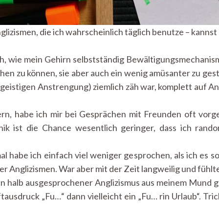
lizismen, die ich wahrscheinlich täglich benutze – kannst
h, wie mein Gehirn selbstständig Bewältigungsmechanism
en zu können, sie aber auch ein wenig amüsanter zu gest
geistigen Anstrengung) ziemlich zäh war, komplett auf An
rn, habe ich mir bei Gesprächen mit Freunden oft vorges
ik ist die Chance wesentlich geringer, dass ich rand
l habe ich einfach viel weniger gesprochen, als ich es 
 Anglizismen. War aber mit der Zeit langweilig und fühlt
in halb ausgesprochener Anglizismus aus meinem Mund g
usdruck „Fu…“ dann vielleicht ein „Fu… rin Urlaub“. Tricky