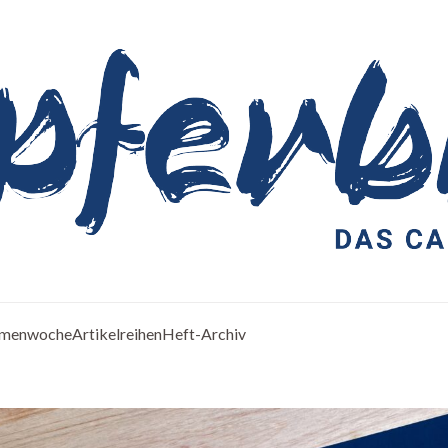
menwoche
Artikelreihen
Heft-Archiv