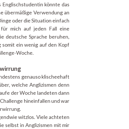
s Englischstudentin könnte das
meine übermäßige Verwendung an
nge oder die Situation einfach
für mich auf jeden Fall eine
die deutsche Sprache beruhen,
 somit ein wenig auf den Kopf
hallenge-Woche.
rwirrung
indestens genauso klischeehaft
über, welche Anglizismen denn
 Laufe der Woche landeten dann
e Challenge hineinfallen und war
erwirrung.
gendwie witzlos. Viele achteten
e selbst in Anglizismen mit mir