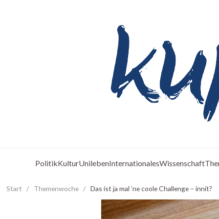
Politik
Kultur
Unileben
Internationales
Wissenschaft
The
Start
/
Themenwoche
/
Das ist ja mal ’ne coole Challenge – innit?