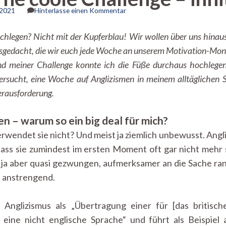
zu
 2021
Hinterlasse einen Kommentar
Das
ist
ochlegen? Nicht mit der Kupferblau! Wir wollen über uns hin
ja
gedacht, die wir euch jede Woche an unserem Motivation-Mon
mal
’ne
 meiner Challenge konnte ich die Füße durchaus hochlegen 
coole
rsucht, eine Woche auf Anglizismen in meinem alltäglichen S
Challenge
–
erausforderung.
innit?
n – warum so ein big deal für mich?
rwendet sie nicht? Und meist ja ziemlich unbewusst. Angliz
ass sie zumindest im ersten Moment oft gar nicht mehr s
ja aber quasi gezwungen, aufmerksamer an die Sache ra
 anstrengend.
nglizismus als „Übertragung einer für [das britische
 eine nicht englische Sprache“ und führt als Beispiel 