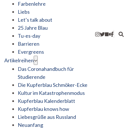
Farbenlehre
Liebs
Let’s talk about
25 Jahre Blau
Tu-es-day
Barrieren
Evergreens
Artikelreihen
Das Coronahandbuch für
Studierende
Die Kupferblau Schmöker-Ecke
Kultur im Katastrophenmodus
Kupferblau Kalenderblatt
Kupferblau knows how
Liebesgrüße aus Russland
Neuanfang