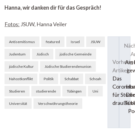
Hanna, wir danken dir für das Gespräch!
Fotos:
JSUW, Hanna Veiler
Beitragsnavigation
Antisemitismus
featured
Israel
JSUW
Näch
Ar
Judentum
Jüdisch
jüdische Gemeinde
Vorherig
Am 
jüdische Kultur
Jüdische Studierendenunion
Artikel
gew
Das
Nahostkonflikt
Politik
Schabbat
Schoah
Coronah
Hum
Studieren
studierende
Tübingen
Uni
für Studi
Der
draußen 
Tüb
Universität
Verschwöhrungstheorie
Po