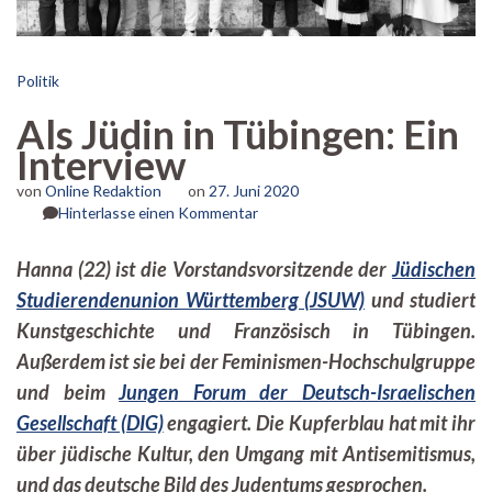
Politik
Als Jüdin in Tübingen: Ein
Interview
von
Online Redaktion
on
27. Juni 2020
zu
Hinterlasse einen Kommentar
Als
Jüdin
Hanna (22) ist die Vorstandsvorsitzende der
Jüdischen
in
Studierendenunion Württemberg (JSUW)
und studiert
Tübingen:
Ein
Kunstgeschichte und Französisch in Tübingen.
Interview
Außerdem ist sie bei der Feminismen-Hochschulgruppe
und beim
Jungen Forum der Deutsch-Israelischen
Gesellschaft (DIG)
engagiert. Die Kupferblau hat mit ihr
über jüdische Kultur, den Umgang mit Antisemitismus,
und das deutsche Bild des Judentums gesprochen.