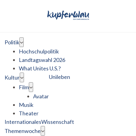
Politik
Hochschulpolitik
Landtagswahl 2026
What Unites U.S.?
Unileben
Kultur
Film
Avatar
Musik
Theater
Internationales
Wissenschaft
Themenwoche