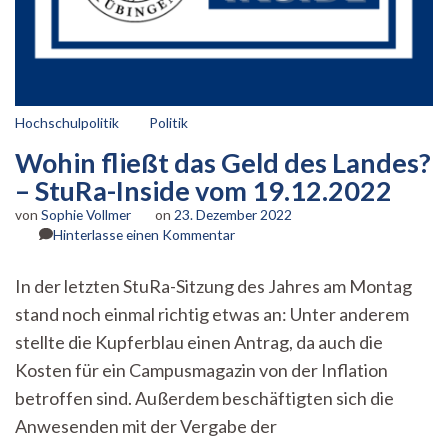
Hochschulpolitik
Politik
Wohin fließt das Geld des Landes?
– StuRa-Inside vom 19.12.2022
von
Sophie Vollmer
on
23. Dezember 2022
zu
Hinterlasse einen Kommentar
Wohin
fließt
In der letzten StuRa-Sitzung des Jahres am Montag
das
stand noch einmal richtig etwas an: Unter anderem
Geld
des
stellte die Kupferblau einen Antrag, da auch die
Landes?
Kosten für ein Campusmagazin von der Inflation
–
StuRa-
betroffen sind. Außerdem beschäftigten sich die
Inside
Anwesenden mit der Vergabe der
vom