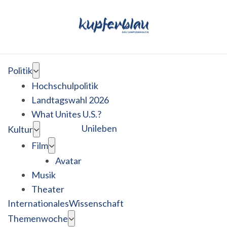
Politik
Hochschulpolitik
Landtagswahl 2026
What Unites U.S.?
Unileben
Kultur
Film
Avatar
Musik
Theater
Internationales
Wissenschaft
Themenwoche