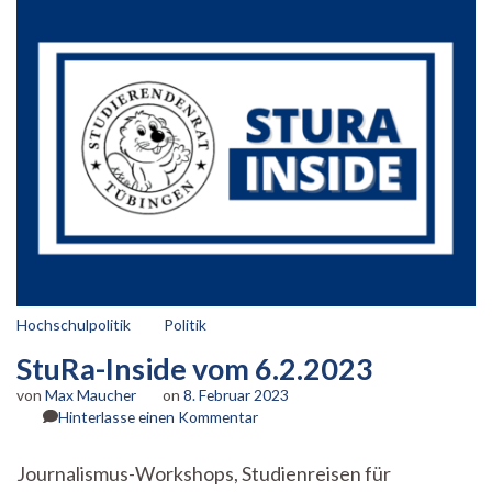
Hochschulpolitik
Politik
StuRa-Inside vom 6.2.2023
von
Max Maucher
on
8. Februar 2023
zu
Hinterlasse einen Kommentar
StuRa-
Inside
Journalismus-Workshops, Studienreisen für
vom