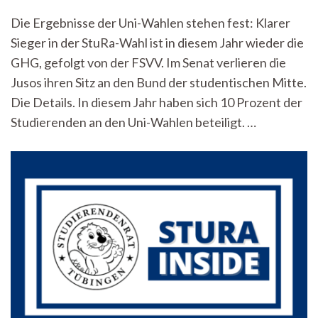
Änderungen
Die Ergebnisse der Uni-Wahlen stehen fest: Klarer
in
Sieger in der StuRa-Wahl ist in diesem Jahr wieder die
der
Hochschulpolitik:
GHG, gefolgt von der FSVV. Im Senat verlieren die
Die
Jusos ihren Sitz an den Bund der studentischen Mitte.
Ergebnisse
der
Die Details. In diesem Jahr haben sich 10 Prozent der
Uni-
Studierenden an den Uni-Wahlen beteiligt. …
Wahl
2023