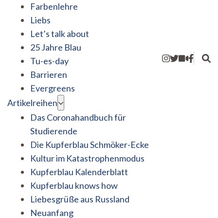
Farbenlehre
Liebs
Let’s talk about
25 Jahre Blau
Tu-es-day
Barrieren
Evergreens
Artikelreihen
Das Coronahandbuch für
Studierende
Die Kupferblau Schmöker-Ecke
Kultur im Katastrophenmodus
Kupferblau Kalenderblatt
Kupferblau knows how
Liebesgrüße aus Russland
Neuanfang