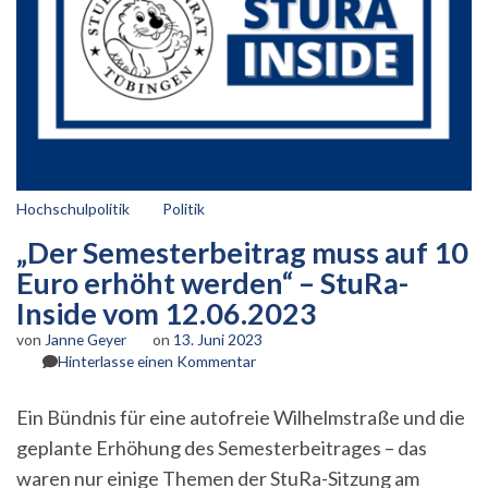
Hochschulpolitik
Politik
„Der Semesterbeitrag muss auf 10
Euro erhöht werden“ – StuRa-
Inside vom 12.06.2023
von
Janne Geyer
on
13. Juni 2023
zu
Hinterlasse einen Kommentar
„Der
Semesterbeitrag
Ein Bündnis für eine autofreie Wilhelmstraße und die
muss
geplante Erhöhung des Semesterbeitrages – das
auf
10
waren nur einige Themen der StuRa-Sitzung am