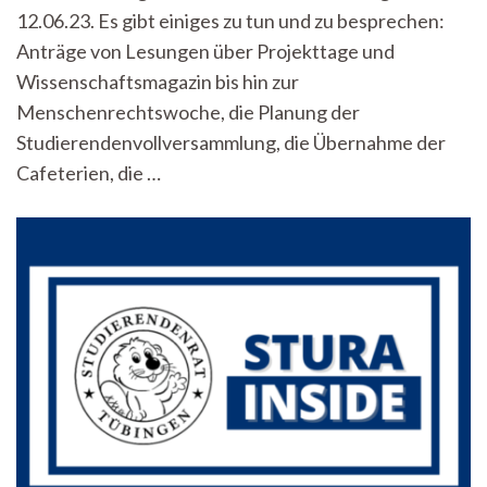
Euro
12.06.23. Es gibt einiges zu tun und zu besprechen:
erhöht
werden“
Anträge von Lesungen über Projekttage und
–
Wissenschaftsmagazin bis hin zur
StuRa-
Menschenrechtswoche, die Planung der
Inside
vom
Studierendenvollversammlung, die Übernahme der
12.06.2023
Cafeterien, die …