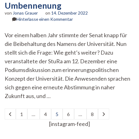
Umbennenung
von
Jonas Grauer
on
14. Dezember 2022
zu
Hinterlasse einen Kommentar
Der
Name
Vor einem halben Jahr stimmte der Senat knapp für
bleibt
die Beibehaltung des Namens der Universität. Nun
und
wie
stellt sich die Frage: Wie geht’s weiter? Dazu
geht’s
veranstaltete der StuRa am 12. Dezember eine
weiter?
Diskussion
Podiumsdiskussion zum erinnerungspolitischen
zur
Konzept der Universität. Die Anwesenden sprachen
Umbennenung
sich gegen eine erneute Abstimmung in naher
Zukunft aus, und …
Seitennummerierung
1
…
4
5
6
…
8
Seite
Seite
Seite
Seite
Seite
der
[instagram-feed]
Beiträge