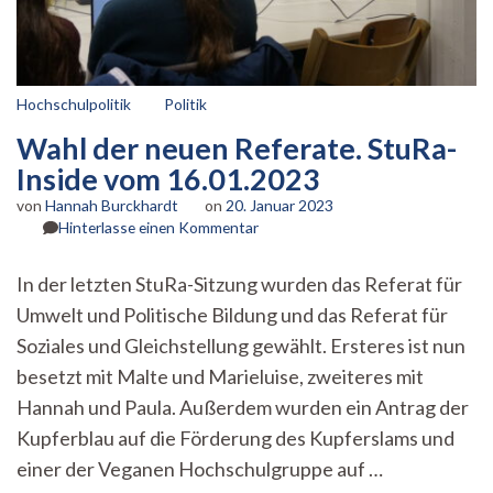
Hochschulpolitik
Politik
Wahl der neuen Referate. StuRa-
Inside vom 16.01.2023
von
Hannah Burckhardt
on
20. Januar 2023
zu
Hinterlasse einen Kommentar
Wahl
der
In der letzten StuRa-Sitzung wurden das Referat für
neuen
Umwelt und Politische Bildung und das Referat für
Referate.
StuRa-
Soziales und Gleichstellung gewählt. Ersteres ist nun
Inside
besetzt mit Malte und Marieluise, zweiteres mit
vom
16.01.2023
Hannah und Paula. Außerdem wurden ein Antrag der
Kupferblau auf die Förderung des Kupferslams und
einer der Veganen Hochschulgruppe auf …