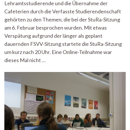
Lehramtsstudierende und die Übernahme der
6.2.2023
Cafeterien durch die Verfasste Studierendenschaft
gehörten zu den Themen, die bei der StuRa-Sitzung
am 6. Februar besprochen wurden. Mit etwas
Verspätung aufgrund der länger als geplant
dauernden FSVV-Sitzung startete die StuRa-Sitzung
um kurz nach 20 Uhr. Eine Online-Teilnahme war
dieses Mal nicht …