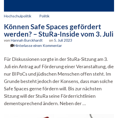
Hochschulpolitik
Politik
Können Safe Spaces gefördert
werden? – StuRa-Inside vom 3. Juli
von
Hannah Burckhardt
on
5. Juli 2023
zu
Hinterlasse einen Kommentar
Können
Safe
Für Diskussionen sorgte in der StuRa-Sitzung am 3.
Spaces
Juli ein Antrag auf Förderung einer Veranstaltung, die
gefördert
werden?
nur BIPoCs und jüdischen Menschen offen steht. Im
–
Grunde besteht jedoch der Konsens, dass man solche
StuRa-
Inside
Safe Spaces gerne fördern will. Bis zur nächsten
vom
Sitzung will der StuRa seine Förderrichtlinien
3.
dementsprechend ändern. Neben der …
Juli