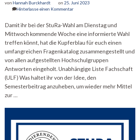
von
Hannah Burckhardt
on
25. Juni 2023
zu
Hinterlasse einen Kommentar
Semesterbeitrag,
Sparmaßnahmen
Damit ihr bei der StuRa-Wahl am Dienstag und
und
Mittwoch kommende Woche eine informierte Wahl
anderes
Aktuelles
treffen könnt, hat die Kupferblau für euch einen
–
umfangreichen Fragenkatalog zusammengestellt und
Stellungnahmen
der
von allen aufgestellten Hochschulgruppen
kandidierenden
Antworten eingeholt. Unabhängige Liste Fachschaft
Listen
(ULF) Was haltet ihr von der Idee, den
für
die
Semesterbeitrag anzuheben, um wieder mehr Mittel
StuRa-
zur …
Wahl