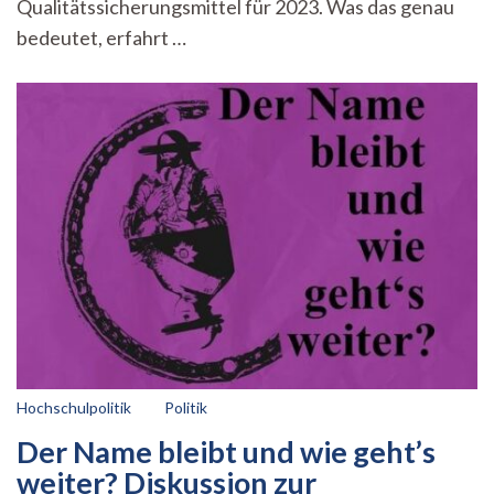
Qualitätssicherungsmittel für 2023. Was das genau
19.12.2022
bedeutet, erfahrt …
Hochschulpolitik
Politik
Der Name bleibt und wie geht’s
weiter? Diskussion zur