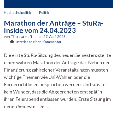
Hochschulpolitik
Politik
Marathon der Anträge – StuRa-
Inside vom 24.04.2023
von
Theresa Hoff
on
27. April 2023
zu
Hinterlasse einen Kommentar
Marathon
der
Die erste StuRa-Sitzung des neuen Semesters stellte
Anträge
einen wahren Marathon der Anträge dar. Neben der
–
StuRa-
Finanzierung zahlreicher Veranstaltungen mussten
Inside
wichtige Themen wie Uni-Wahlen oder die
vom
24.04.2023
Förderrichtlinien besprochen werden. Und so ist es
kein Wunder, dass die Abgeordneten erst spät in
ihren Feierabend entlassen wurden. Erste Sitzung im
neuen Semester Der …