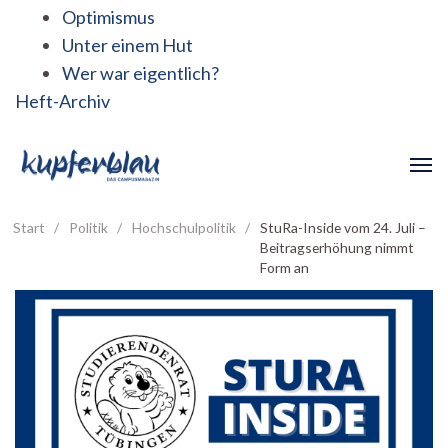
Optimismus
Unter einem Hut
Wer war eigentlich?
Heft-Archiv
Start
/
Politik
/
Hochschulpolitik
/
StuRa-Inside vom 24. Juli –
Beitragserhöhung nimmt
Form an