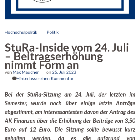
Hochschulpolitik
Politik
StuRa-Inside vom 24. Juli
– Beitragserhöhung
nimmt Form an
von
Max Maucher
on
25. Juli 2023
zu
Hinterlasse einen Kommentar
StuRa-
Inside
Bei der StuRa-Sitzung am 24. Juli, der letzten im
vom
Semester, wurde noch über einige letzte Anträge
24.
Juli
abgestimmt, am interessantesten davon der Antrag des
–
AK Finanzen über die Erhöhung der Beiträge von 3,50
Beitragserhöhung
nimmt
Euro auf 12 Euro. Die Sitzung sollte bewusst kurz
Form
gehalten werden, da es alle aufgrund von