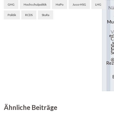
Beitragsnavigation
GHG
Hochschulpolitik
HoPo
Juso-HSG
LHG
Nä
Politik
RCDS
StuRa
Mu
V
er
C
S
M
S
@
Rez
Ähnliche Beiträge