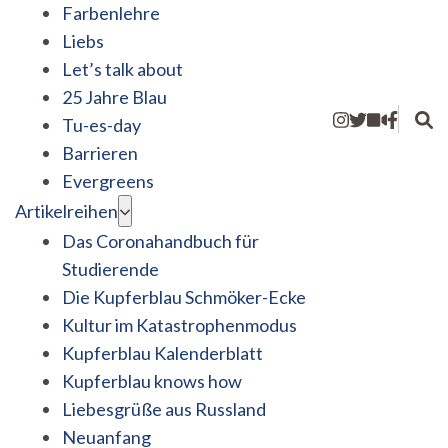
Farbenlehre
Liebs
Let’s talk about
25 Jahre Blau
Tu-es-day
Barrieren
Evergreens
Artikelreihen
Das Coronahandbuch für
Studierende
Die Kupferblau Schmöker-Ecke
Kultur im Katastrophenmodus
Kupferblau Kalenderblatt
Kupferblau knows how
Liebesgrüße aus Russland
Neuanfang