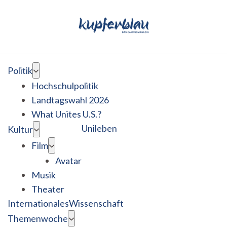
Politik
Hochschulpolitik
Landtagswahl 2026
What Unites U.S.?
Unileben
Kultur
Film
Avatar
Musik
Theater
Internationales
Wissenschaft
Themenwoche