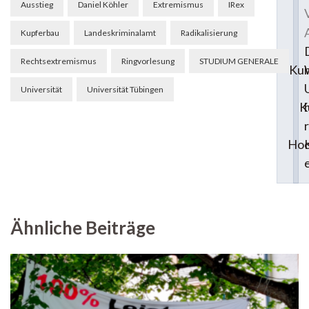
Beitragsnavigation
Ausstieg
Daniel Köhler
Extremismus
IRex
Kupferbau
Landeskriminalamt
Radikalisierung
Rechtsextremismus
Ringvorlesung
STUDIUM GENERALE
Ku
Universität
Universität Tübingen
K
Hoc
Ähnliche Beiträge