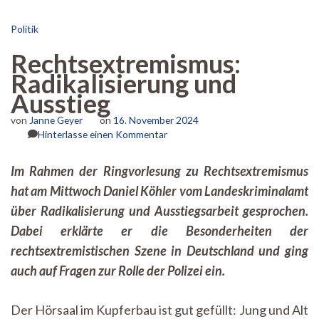
Politik
Rechtsextremismus:
Radikalisierung und
Ausstieg
von
Janne Geyer
on
16. November 2024
zu
Hinterlasse einen Kommentar
Rechtsextremismus:
Radikalisierung
Im Rahmen der Ringvorlesung zu Rechtsextremismus
und
hat am Mittwoch Daniel Köhler vom Landeskriminalamt
Ausstieg
über Radikalisierung und Ausstiegsarbeit gesprochen.
Dabei erklärte er die Besonderheiten der
rechtsextremistischen Szene in Deutschland und ging
auch auf Fragen zur Rolle der Polizei ein.
Der Hörsaal im Kupferbau ist gut gefüllt: Jung und Alt