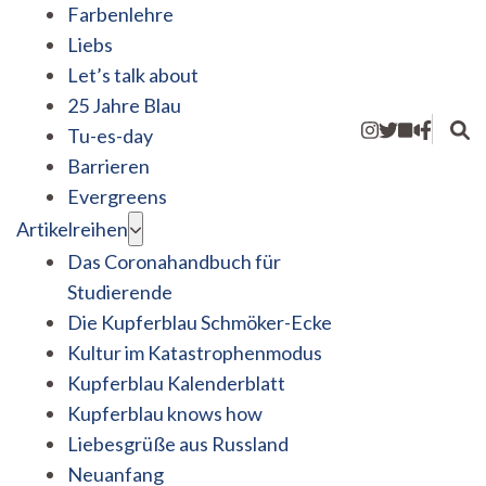
Farbenlehre
Liebs
Let’s talk about
25 Jahre Blau
Tu-es-day
Barrieren
Evergreens
Artikelreihen
Das Coronahandbuch für
Studierende
Die Kupferblau Schmöker-Ecke
Kultur im Katastrophenmodus
Kupferblau Kalenderblatt
Kupferblau knows how
Liebesgrüße aus Russland
Neuanfang