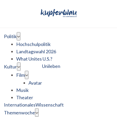
Politik
Hochschulpolitik
Landtagswahl 2026
What Unites U.S.?
Unileben
Kultur
Film
Avatar
Musik
Theater
Internationales
Wissenschaft
Themenwoche