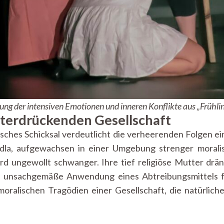
rung der intensiven Emotionen und inneren Konflikte aus „Frühlin
nterdrückenden Gesellschaft
ches Schicksal verdeutlicht die verheerenden Folgen e
dla, aufgewachsen in einer Umgebung strenger morali
ird ungewollt schwanger. Ihre tief religiöse Mutter drä
ie unsachgemäße Anwendung eines Abtreibungsmittels f
moralischen Tragödien einer Gesellschaft, die natürlic