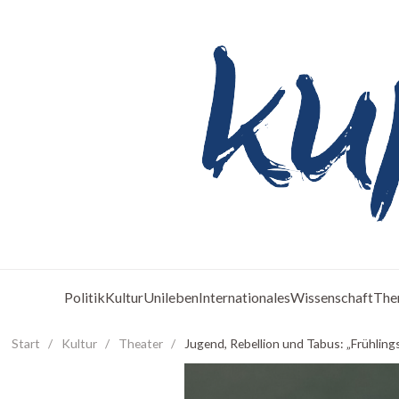
Politik
Kultur
Unileben
Internationales
Wissenschaft
The
Start
/
Kultur
/
Theater
/
Jugend, Rebellion und Tabus: „Frühlin