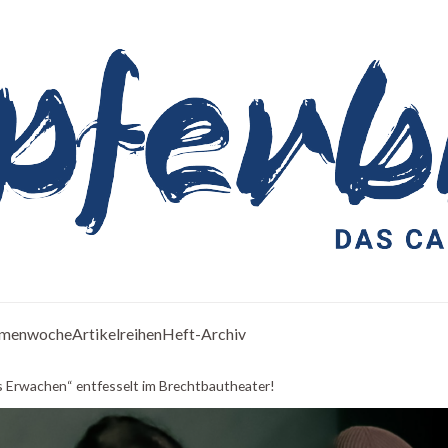
menwoche
Artikelreihen
Heft-Archiv
gs Erwachen“ entfesselt im Brechtbautheater!