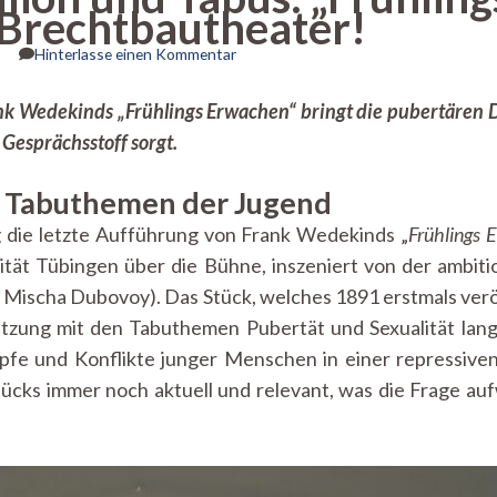
 Brechtbautheater!
zu
Hinterlasse einen Kommentar
Jugend,
Rebellion
nk Wedekinds „Frühlings Erwachen“ bringt die pubertären 
und
 Gesprächsstoff sorgt.
Tabus:
„Frühlings
Erwachen“
ie Tabuthemen der Jugend
entfesselt
im
die letzte Aufführung von Frank Wedekinds „
Frühlings 
Brechtbautheater!
ität Tübingen über die Bühne, inszeniert von der ambi
 Mischa Dubovoy). Das Stück, welches 1891 erstmals ver
tzung mit den Tabuthemen Pubertät und Sexualität lange
fe und Konflikte junger Menschen in einer repressiven
cks immer noch aktuell und relevant, was die Frage aufwi