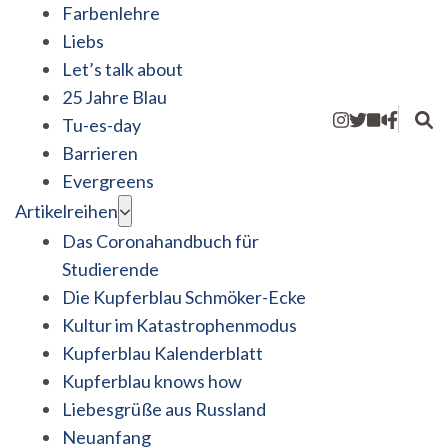
Farbenlehre
Liebs
Let’s talk about
25 Jahre Blau
Tu-es-day
Barrieren
Evergreens
Artikelreihen
Das Coronahandbuch für
Studierende
Die Kupferblau Schmöker-Ecke
Kultur im Katastrophenmodus
Kupferblau Kalenderblatt
Kupferblau knows how
Liebesgrüße aus Russland
Neuanfang