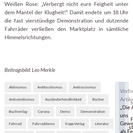
Weißen Rose: „Verbergt nicht eure Feigheit unter
dem Mantel der Klugheit!“ Damit endete um 18 Uhr
die fast vierstündige Demonstration und dutzende
Fahrräder verließen den Marktplatz in sämtliche
Himmelsrichtungen.
Beitragsbild: Leo Merkle
Beitragsnavigation
Aktivismus
Antifaschismus
Antirassismus
Vorhe
Artik
Antisemitismus
Ausländerfeindlichkeit
Bücher
N
„Die 
Buchverlag
Corona
Demo
Demonstration
uns
F
Gewe
Fahrrad
Fahrraddemo
Kopp-Verlag
Literatur
s
als Fe