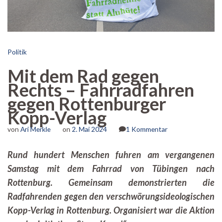
Politik
Mit dem Rad gegen
Rechts – Fahrradfahren
gegen Rottenburger
Kopp-Verlag
zu
von
Ari Merkle
on
2. Mai 2024
1 Kommentar
Mit
dem
Rund hundert Menschen fuhren am vergangenen
Rad
Samstag mit dem Fahrrad von Tübingen nach
gegen
Rechts
Rottenburg. Gemeinsam demonstrierten die
–
Radfahrenden gegen den verschwörungsideologischen
Fahrradfahren
gegen
Kopp-Verlag in Rottenburg. Organisiert war die Aktion
Rottenburger