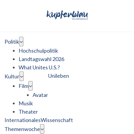
Politik
Hochschulpolitik
Landtagswahl 2026
What Unites U.S.?
Unileben
Kultur
Film
Avatar
Musik
Theater
Internationales
Wissenschaft
Themenwoche