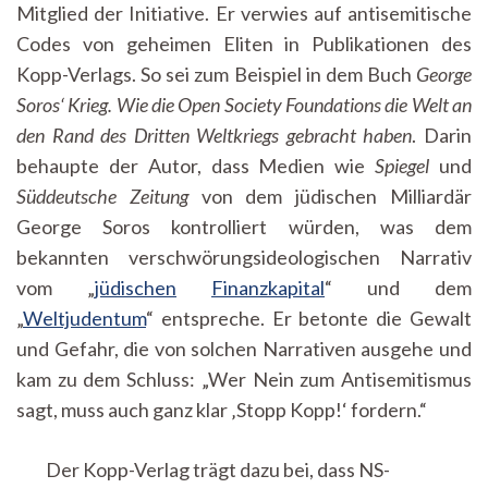
Mitglied der Initiative. Er verwies auf antisemitische
Codes von geheimen Eliten in Publikationen des
Kopp-Verlags. So sei zum Beispiel in dem Buch
George
Soros‘ Krieg
.
Wie die Open Society Foundations die Welt an
den Rand des Dritten Weltkriegs gebracht
haben
. Darin
behaupte der Autor
, dass Medien wie
Spiegel
und
Süddeutsche Zeitung
von dem jüdischen Milliardär
George Soros kontrolliert würden, was dem
bekannten verschwörungsideologischen Narrativ
vom „
jüdischen
Finanzkapital
“ und dem
„
Weltjudentum
“ entspreche. Er betonte die Gewalt
und Gefahr, die von solchen Narrativen ausgehe und
kam zu dem Schluss:
„Wer Nein zum Antisemitismus
sagt, muss auch ganz klar ‚Stopp Kopp!‘ fordern.“
Der Kopp-Verlag trägt dazu bei, dass NS-