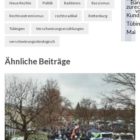
Bän
Neue Rechte
Politik
Raddemo
Rassismus
zurec
vo
Kund
Rechtsextremismus
rechtsradikal
Rottenburg
Tübin
Tübingen
Verschwörungserzählungen
Mai
verschwörungsideologisch
Ähnliche Beiträge