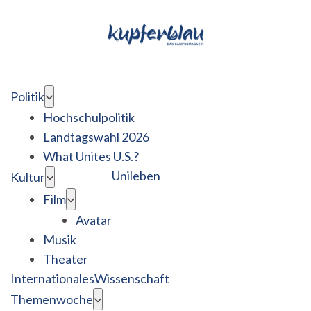
Politik
Hochschulpolitik
Landtagswahl 2026
What Unites U.S.?
Unileben
Kultur
Film
Avatar
Musik
Theater
Internationales
Wissenschaft
Themenwoche