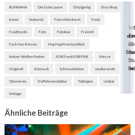
Beitragsnavigation
BUNNANA
Die Gute Laune
EInzigartig
Etsy-Shop
Event
featured
Feinschleckerei
Food
Vo
Foodtrucks
Foto
Fotobox
Freizeit
En
vom
üb
Fuck-You-Kerzen
Hop Hop Premiumlikör
de
Stu
Indoor-Wellen-Reiten
JOSEFundJOSEFINE
Messe
St
be
k
Originell
Schmuck
Schmuckelster
studierende
Tätovieren
Trüffelmanufaktur
Tübingen
Unikat
Vintage
Ähnliche Beiträge