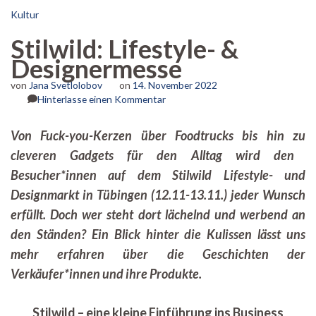
Kultur
Stilwild: Lifestyle- &
Designermesse
von
Jana Svetlolobov
on
14. November 2022
zu
Hinterlasse einen Kommentar
Stilwild:
Lifestyle-
Von Fuck-you-Kerzen über Foodtrucks bis hin zu
&
cleveren Gadgets für den Alltag wird den
Designermesse
Besucher*innen auf dem Stilwild Lifestyle- und
Designmarkt in Tübingen (12.11-13.11.) jeder Wunsch
erfüllt. Doch wer steht dort lächelnd und werbend an
den Ständen? Ein Blick hinter die Kulissen lässt uns
mehr erfahren über die Geschichten der
Verkäufer*innen und ihre Produkte.
Stilwild – eine kleine Einführung ins Business