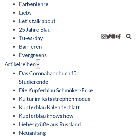
Farbenlehre
Liebs
Let’s talk about
25 Jahre Blau
Tu-es-day
Barrieren
Evergreens
Artikelreihen
Das Coronahandbuch für
Studierende
Die Kupferblau Schmöker-Ecke
Kultur im Katastrophenmodus
Kupferblau Kalenderblatt
Kupferblau knows how
Liebesgrüße aus Russland
Neuanfang