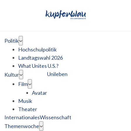
Politik
Hochschulpolitik
Landtagswahl 2026
What Unites U.S.?
Unileben
Kultur
Film
Avatar
Musik
Theater
Internationales
Wissenschaft
Themenwoche