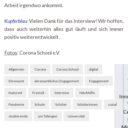
Arbeit irgendwo ankommt.
Kupferblau
:
Vielen Dank für das Interview! Wir hoffen,
dass auch weiterhin alles gut läuft und sich immer
positiv weiterentwickelt.
Fotos
: Corona School e.V.
Beitragsnavigation
Allgemein
Corona
Corona School
digital
Ehrenamt
ehrenamtliches Engagement
Engagement
featured
Freizeit
Interview
NAchhilfe
Inn
Pandemie
Schule
Schüler
Schülerinnen
sozial
Co
studierende
uni Tübingen
Universität
Mi