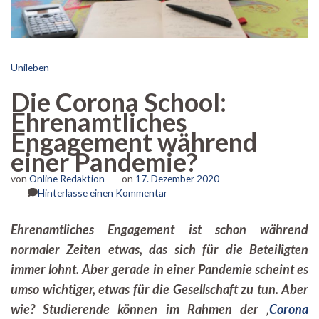
Unileben
Die Corona School:
Ehrenamtliches
Engagement während
einer Pandemie?
von
Online Redaktion
on
17. Dezember 2020
zu
Hinterlasse einen Kommentar
Die
Corona
Ehrenamtliches Engagement ist schon während
School:
normaler Zeiten etwas, das sich für die Beteiligten
Ehrenamtliches
Engagement
immer lohnt. Aber gerade in einer Pandemie scheint es
während
umso wichtiger, etwas für die Gesellschaft zu tun. Aber
einer
Pandemie?
wie? Studierende können im Rahmen der ‚
Corona