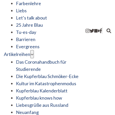
Farbenlehre
Liebs
Let’s talk about
25 Jahre Blau
Tu-es-day
Barrieren
Evergreens
Artikelreihen
Das Coronahandbuch für
Studierende
Die Kupferblau Schmöker-Ecke
Kultur im Katastrophenmodus
Kupferblau Kalenderblatt
Kupferblau knows how
Liebesgrüße aus Russland
Neuanfang