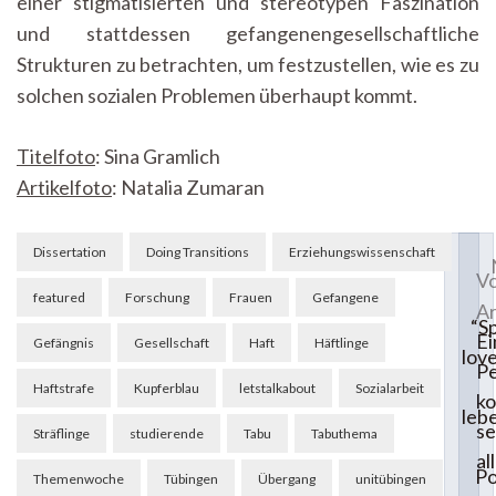
einer stigmatisierten und stereotypen Faszination
und stattdessen gefangenengesellschaftliche
Strukturen zu betrachten, um festzustellen, wie es zu
solchen sozialen Problemen überhaupt kommt.
Titelfoto
: Sina Gramlich
Artikelfoto
: Natalia Zumaran
Beitragsnavigation
Dissertation
Doing Transitions
Erziehungswissenschaft
Vo
featured
Forschung
Frauen
Gefangene
Ar
“S
Ei
Gefängnis
Gesellschaft
Haft
Häftlinge
love
Pe
Haftstrafe
Kupferblau
letstalkabout
Sozialarbeit
k
leb
se
Sträflinge
studierende
Tabu
Tabuthema
al
Po
Themenwoche
Tübingen
Übergang
unitübingen