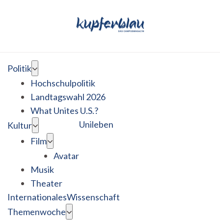
Politik
Hochschulpolitik
Landtagswahl 2026
What Unites U.S.?
Unileben
Kultur
Film
Avatar
Musik
Theater
Internationales
Wissenschaft
Themenwoche