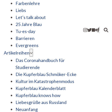
Farbenlehre
Liebs
Let’s talk about
25 Jahre Blau
Tu-es-day
Barrieren
Evergreens
Artikelreihen
Das Coronahandbuch für
Studierende
Die Kupferblau Schmöker-Ecke
Kultur im Katastrophenmodus
Kupferblau Kalenderblatt
Kupferblau knows how
Liebesgrüße aus Russland
Neuanfang