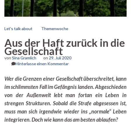
Let's talk about
Themenwoche
Aus der Haft zurück in die
Gesellschaft
von
Sina Gramlich
on
29. Juli 2020
zu
Hinterlasse einen Kommentar
Aus
der
Wer die Grenzen einer Gesellschaft überschreitet, kann
Haft
im schlimmsten Fall im Gefängnis landen. Abgeschieden
zurück
in
von der Außenwelt lebt man fortan ein Leben in
die
strengen Strukturen. Sobald die Strafe abgesessen ist,
Gesellschaft
muss man sich irgendwie wieder ins „normale“ Leben
integrieren. Doch wie kann das am besten ablaufen?