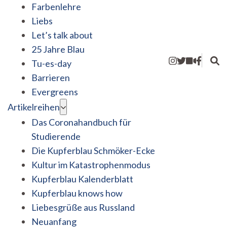
Farbenlehre
Liebs
Let’s talk about
25 Jahre Blau
Tu-es-day
Barrieren
Evergreens
Artikelreihen
Das Coronahandbuch für
Studierende
Die Kupferblau Schmöker-Ecke
Kultur im Katastrophenmodus
Kupferblau Kalenderblatt
Kupferblau knows how
Liebesgrüße aus Russland
Neuanfang