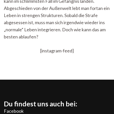
kann im schlimmsten Fall im Gefängnis landen.
zurück
in
Abgeschieden von der Außenwelt lebt man fortan ein
die
Leben in strengen Strukturen. Sobald die Strafe
Gesellschaft
abgesessen ist, muss man sich irgendwie wieder ins
„normale“ Leben integrieren. Doch wie kann das am
besten ablaufen?
[instagram-feed]
Du findest uns auch bei:
Facebook