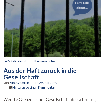
Let's talk about
Themenwoche
Aus der Haft zurück in die
Gesellschaft
von
Sina Gramlich
on
29. Juli 2020
zu
Hinterlasse einen Kommentar
Aus
der
Wer die Grenzen einer Gesellschaft überschreitet,
Haft