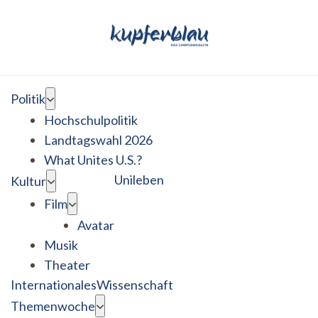
Politik
Hochschulpolitik
Landtagswahl 2026
What Unites U.S.?
Unileben
Kultur
Film
Avatar
Musik
Theater
Internationales
Wissenschaft
Themenwoche