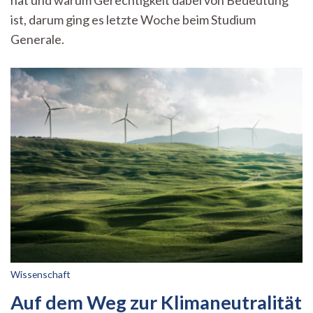
hat und warum Gerechtigkeit dabei von Bedeutung
hat
ist, darum ging es letzte Woche beim Studium
Frieden
mit
Generale.
Nachhaltiger
Entwicklung
zu
tun?
Wissenschaft
Auf dem Weg zur Klimaneutralität