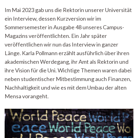
einer
Im Mai 2023 gab uns die Rektorin unserer Universität
Rektorin
ein Interview, dessen Kurzversion wir im
–
Interview
Sommersemester in Ausgabe 48 unseres Campus-
mit
Magazins veröffentlichten. Ein Jahr später
Prof.
Dr.
veröffentlichen wir nun das Interview in ganzer
Karla
Länge. Karla Pollmann erzählt ausführlich über ihren
Pollmann
akademischen Werdegang, ihr Amt als Rektorin und
ihre Vision für die Uni. Wichtige Themen waren dabei
neben studentischer Mitbestimmung auch Finanzen,
Nachhaltigkeit und wie es mit dem Umbau der alten
Mensa vorangeht.