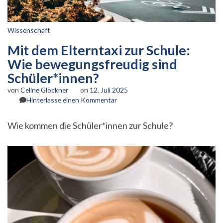
Wissenschaft
Mit dem Elterntaxi zur Schule:
Wie bewegungsfreudig sind
Schüler*innen?
von
Celine Glöckner
on
12. Juli 2025
zu
Hinterlasse einen Kommentar
Mit
dem
Wie kommen die Schüler*innen zur Schule?
Elterntaxi
zur
Schule:
Wie
bewegungsfreudig
sind
Schüler*innen?