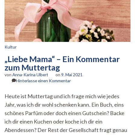
Kultur
„Liebe Mama“ – Ein Kommentar
zum Muttertag
von
Anna-Karina Ulbert
on
9. Mai 2021
zu
Hinterlasse einen Kommentar
„Liebe
Mama“
Heute ist Muttertag und ich frage mich wie jedes
–
Jahr, was ich dir wohl schenken kann. Ein Buch, eins
Ein
Kommentar
schönes Parfüm oder doch einen Gutschein? Backe
zum
ich dir einen Kuchen oder koche ich dir ein
Muttertag
Abendessen? Der Rest der Gesellschaft fragt genau