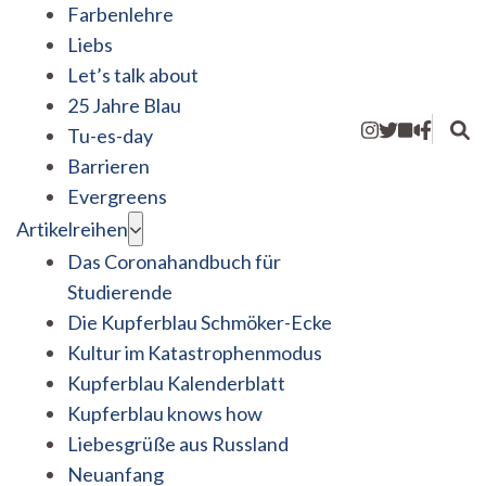
Farbenlehre
Liebs
Let’s talk about
25 Jahre Blau
Tu-es-day
Barrieren
Evergreens
Artikelreihen
Das Coronahandbuch für
Studierende
Die Kupferblau Schmöker-Ecke
Kultur im Katastrophenmodus
Kupferblau Kalenderblatt
Kupferblau knows how
Liebesgrüße aus Russland
Neuanfang