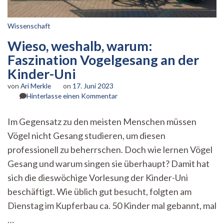
Wissenschaft
Wieso, weshalb, warum:
Faszination Vogelgesang an der
Kinder-Uni
von
Ari Merkle
on
17. Juni 2023
zu
Hinterlasse einen Kommentar
Wieso,
weshalb,
Im Gegensatz zu den meisten Menschen müssen
warum:
Vögel nicht Gesang studieren, um diesen
Faszination
Vogelgesang
professionell zu beherrschen. Doch wie lernen Vögel
an
Gesang und warum singen sie überhaupt? Damit hat
der
Kinder-
sich die dieswöchige Vorlesung der Kinder-Uni
Uni
beschäftigt. Wie üblich gut besucht, folgten am
Dienstag im Kupferbau ca. 50 Kinder mal gebannt, mal
…