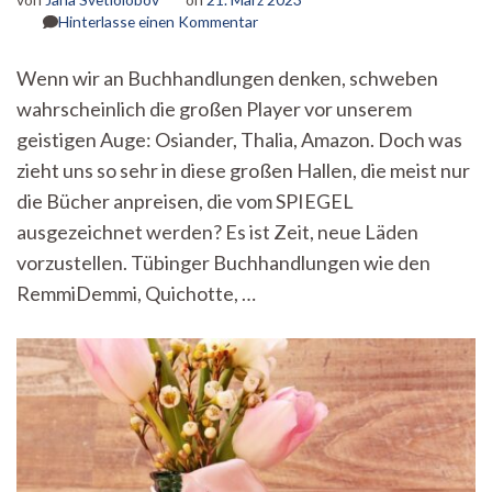
zu
Hinterlasse einen Kommentar
Die
Bücherrevolution
Wenn wir an Buchhandlungen denken, schweben
hat
wahrscheinlich die großen Player vor unserem
begonnen!
Ein
geistigen Auge: Osiander, Thalia, Amazon. Doch was
Aufruf
zieht uns so sehr in diese großen Hallen, die meist nur
an
alle
die Bücher anpreisen, die vom SPIEGEL
Bücherliebhabenden
ausgezeichnet werden? Es ist Zeit, neue Läden
vorzustellen. Tübinger Buchhandlungen wie den
RemmiDemmi, Quichotte, …