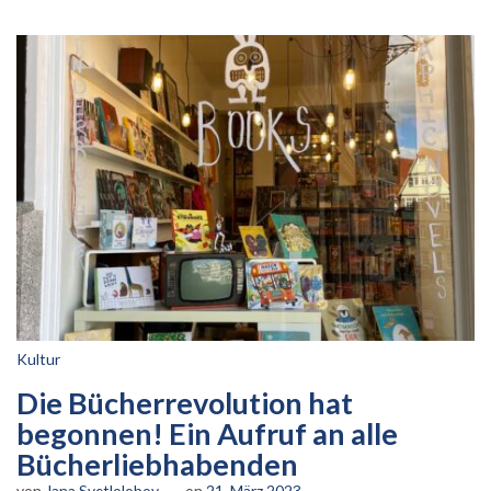
Kultur
Die Bücherrevolution hat
begonnen! Ein Aufruf an alle
Bücherliebhabenden
von
Jana Svetlolobov
on
21. März 2023