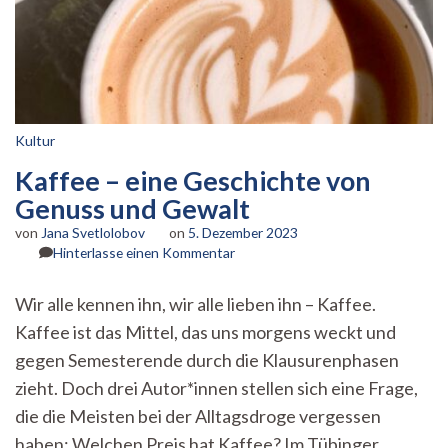
Kultur
Kaffee – eine Geschichte von
Genuss und Gewalt
von
Jana Svetlolobov
on
5. Dezember 2023
zu
Hinterlasse einen Kommentar
Kaffee
–
Wir alle kennen ihn, wir alle lieben ihn – Kaffee.
eine
Kaffee ist das Mittel, das uns morgens weckt und
Geschichte
von
gegen Semesterende durch die Klausurenphasen
Genuss
zieht. Doch drei Autor*innen stellen sich eine Frage,
und
Gewalt
die die Meisten bei der Alltagsdroge vergessen
haben: Welchen Preis hat Kaffee? Im Tübinger