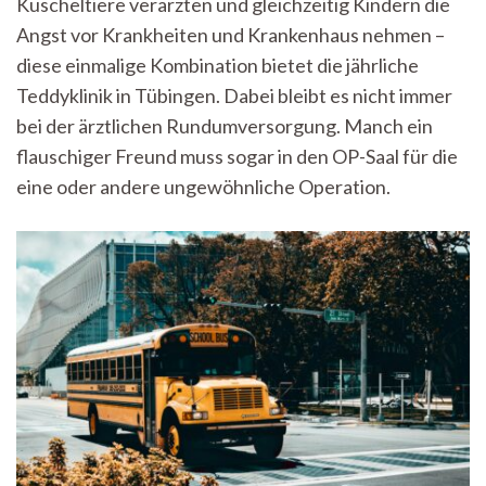
Kuscheltiere verarzten und gleichzeitig Kindern die
Teddy
Angst vor Krankheiten und Krankenhaus nehmen –
klagt:
Die
diese einmalige Kombination bietet die jährliche
45.
Teddyklinik in Tübingen. Dabei bleibt es nicht immer
Teddyklinik
Tübingen
bei der ärztlichen Rundumversorgung. Manch ein
öffnet
flauschiger Freund muss sogar in den OP-Saal für die
ihre
eine oder andere ungewöhnliche Operation.
Tore