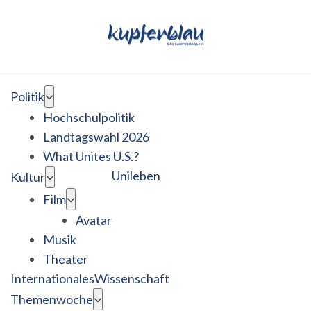
Politik
Hochschulpolitik
Landtagswahl 2026
What Unites U.S.?
Unileben
Kultur
Film
Avatar
Musik
Theater
Internationales
Wissenschaft
Themenwoche