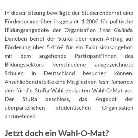
Wahl
kommt
In dieser Sitzung bewilligte der Studierendenrat eine
–
Fördersumme über insgesamt 1.200€ für politische
StuRa-
Inside
Bildungsangebote der Organisation
Ende Gelände
.
vom
Daneben beriet der StuRa über einen Antrag auf
01.06.2026
Förderung über 5.416€ für ein Exkursionsangebot,
mit dem angehende Partizipant*innen des
Bildungssektors verschiedene ausgezeichnete
Schulen in Deutschland besuchen können.
Anschließend stellte eine Mitglied von
Team Tomorrow
den für die StuRa-Wahl geplanten Wahl-O-Mat vor.
Der StuRa beschloss, das Angebot der
überparteilichen studentischen Organisation
anzunehmen.
Jetzt doch ein Wahl-O-Mat?