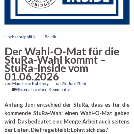
Hochschulpolitik
Politik
Der Wahl-O-Mat für die
StuRa-Wahl kommt –
StuRa-Inside vom
01.06.2026
von
Madeleine Kuhlberg
on
25. Juni 2026
zu
Hinterlasse einen Kommentar
Der
Wahl-
Anfang Juni entschied der StuRa, dass es für die
O-
kommende StuRa-Wahl einen Wahl-O-Mat geben
Mat
für
wird. Das bedeutet eine Menge Arbeit auch seitens
die
der Listen. Die Frage bleibt: Lohnt sich das?
StuRa-