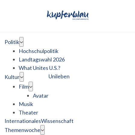
Politik
Hochschulpolitik
Landtagswahl 2026
What Unites U.S.?
Unileben
Kultur
Film
Avatar
Musik
Theater
Internationales
Wissenschaft
Themenwoche