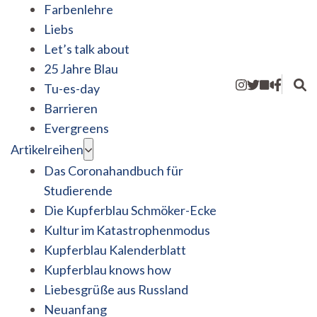
Farbenlehre
Liebs
Let’s talk about
25 Jahre Blau
Tu-es-day
Barrieren
Evergreens
Artikelreihen
Das Coronahandbuch für
Studierende
Die Kupferblau Schmöker-Ecke
Kultur im Katastrophenmodus
Kupferblau Kalenderblatt
Kupferblau knows how
Liebesgrüße aus Russland
Neuanfang