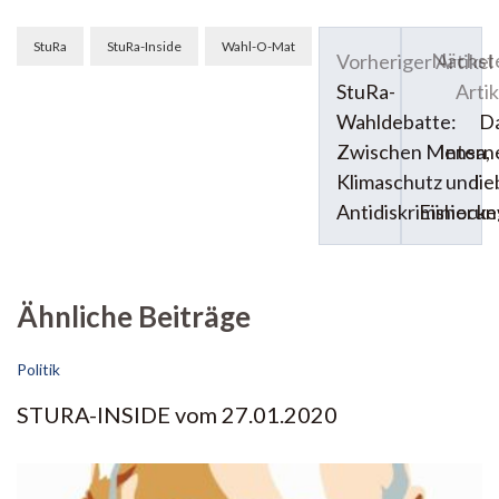
Beitragsnavigation
StuRa
StuRa-Inside
Wahl-O-Mat
Nächst
Vorheriger Artikel
StuRa-
Artik
Wahldebatte:
D
Zwischen Mensa,
Intern
Klimaschutz und
lie
Antidiskriminierun
Eishocke
Ähnliche Beiträge
Politik
STURA-INSIDE vom 27.01.2020