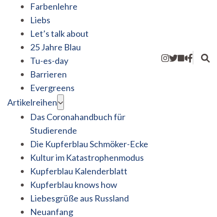
Farbenlehre
Liebs
Let’s talk about
25 Jahre Blau
Tu-es-day
Barrieren
Evergreens
Artikelreihen
Das Coronahandbuch für
Studierende
Die Kupferblau Schmöker-Ecke
Kultur im Katastrophenmodus
Kupferblau Kalenderblatt
Kupferblau knows how
Liebesgrüße aus Russland
Neuanfang