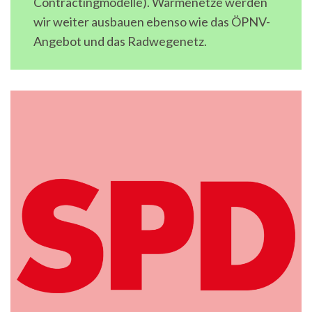
Contractingmodelle). Wärmenetze werden
wir weiter ausbauen ebenso wie das ÖPNV-
Angebot und das Radwegenetz.