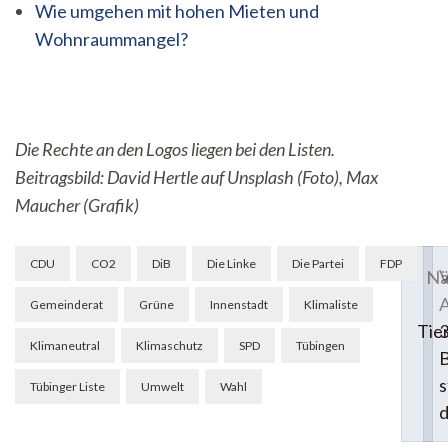
Wie umgehen mit hohen Mieten und
Wohnraummangel?
Die Rechte an den Logos liegen bei den Listen.
Beitragsbild: David Hertle auf Unsplash (Foto),
Max
Maucher (Grafik)
Beitragsnavigation
CDU
CO2
DiB
Die Linke
Die Partei
FDP
V
Nä
A
Gemeinderat
Grüne
Innenstadt
Klimaliste
Tie
Klimaneutral
Klimaschutz
SPD
Tübingen
B
s
Tübinger Liste
Umwelt
Wahl
d