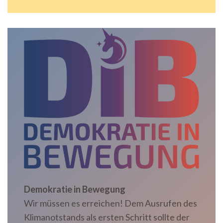
Demokratie in Bewegung
Wir müssen es erreichen! Dem Ausrufen des
Klimanotstands als ersten Schritt sollte der