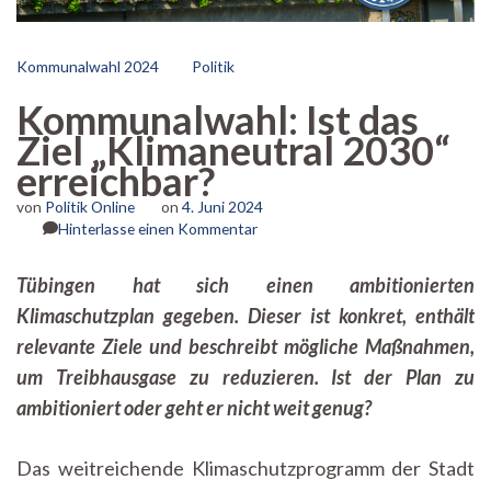
Kommunalwahl 2024
Politik
Kommunalwahl: Ist das
Ziel „Klimaneutral 2030“
erreichbar?
von
Politik Online
on
4. Juni 2024
zu
Hinterlasse einen Kommentar
Kommunalwahl:
Ist
Tübingen hat sich einen ambitionierten
das
Klimaschutzplan gegeben. Dieser ist konkret, enthält
Ziel
„Klimaneutral
relevante Ziele und beschreibt mögliche Maßnahmen,
2030“
um Treibhausgase zu reduzieren. Ist der Plan zu
erreichbar?
ambitioniert oder geht er nicht weit genug?
Das weitreichende Klimaschutzprogramm der Stadt