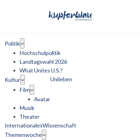
Politik
Hochschulpolitik
Landtagswahl 2026
What Unites U.S.?
Unileben
Kultur
Film
Avatar
Musik
Theater
Internationales
Wissenschaft
Themenwoche