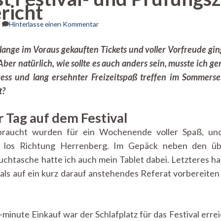
richt
zu
Hinterlasse einen Kommentar
Sommerzeit
ist
 lange im Voraus gekauften Tickets und voller Vorfreude gin
Festival-
Aber natürlich, wie sollte es auch anders sein, musste ich g
und
Prüfungszeit
tress und lang ersehnter Freizeitspaß treffen im Sommers
–
t?
ein
Erfahrungsbericht
 Tag auf dem Festival
ebraucht wurden für ein Wochenende voller Spaß, un
 los Richtung Herrenberg. Im Gepäck neben den übli
chtasche hatte ich auch mein Tablet dabei. Letzteres h
als auf ein kurz darauf anstehendes Referat vorbereiten 
minute Einkauf war der Schlafplatz für das Festival errei