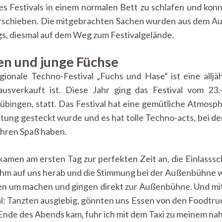
es Festivals in einem normalen Bett zu schlafen und kon
rschieben. Die mitgebrachten Sachen wurden aus dem Aut
s, diesmal auf dem Weg zum Festivalgelände.
en und junge Füchse
gionale Techno-Festival „Fuchs und Hase“ ist eine alljäh
usverkauft ist. Diese Jahr ging das Festival vom 23.
bingen, statt. Das Festival hat eine gemütliche Atmosph
altung gesteckt wurde und es hat tolle Techno-acts, bei 
ihren Spaß haben.
kamen am ersten Tag zur perfekten Zeit an, die Einlasssc
hm auf uns herab und die Stimmung bei der Außenbühne 
en um machen und gingen direkt zur Außenbühne. Und mi
l: Tanzten ausgiebig, gönnten uns Essen von den Foodtru
Ende des Abends kam, fuhr ich mit dem Taxi zu meinem na