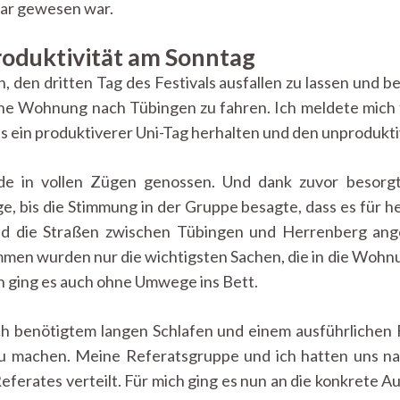
bar gewesen war.
roduktivität am Sonntag
 den dritten Tag des Festivals ausfallen zu lassen und b
ne Wohnung nach Tübingen zu fahren. Ich meldete mich fr
als ein produktiverer Uni-Tag herhalten und den unproduk
e in vollen Zügen genossen. Und dank zuvor besorgte
nge, bis die Stimmung in der Gruppe besagte, dass es für h
ind die Straßen zwischen Tübingen und Herrenberg an
mmen wurden nur die wichtigsten Sachen, die in die Wo
n ging es auch ohne Umwege ins Bett.
h benötigtem langen Schlafen und einem ausführlichen 
u machen. Meine Referatsgruppe und ich hatten uns nat
eferates verteilt. Für mich ging es nun an die konkrete A