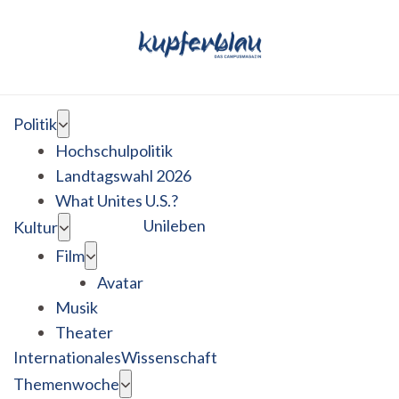
Politik
Hochschulpolitik
Landtagswahl 2026
What Unites U.S.?
Unileben
Kultur
Film
Avatar
Musik
Theater
Internationales
Wissenschaft
Themenwoche