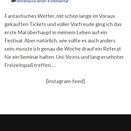
zu
Hinterlasse einen Kommentar
Sommerzeit
ist
Fantastisches Wetter, mit schon lange im Voraus
Festival-
gekauften Tickets und voller Vorfreude ging ich das
und
Prüfungszeit
erste Mal überhaupt in meinem Leben auf ein
–
Festival. Aber natürlich, wie sollte es auch anders
ein
Erfahrungsbericht
sein, musste ich genau die Woche drauf ein Referat
für ein Seminar halten. Uni-Stress und lang ersehnter
Freizeitspaß treffen …
[instagram-feed]