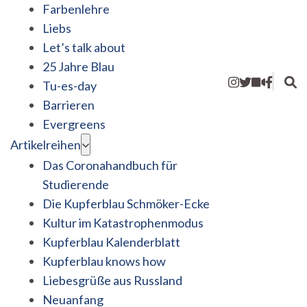
Farbenlehre
Liebs
Let’s talk about
25 Jahre Blau
Tu-es-day
Barrieren
Evergreens
Artikelreihen
Das Coronahandbuch für
Studierende
Die Kupferblau Schmöker-Ecke
Kultur im Katastrophenmodus
Kupferblau Kalenderblatt
Kupferblau knows how
Liebesgrüße aus Russland
Neuanfang