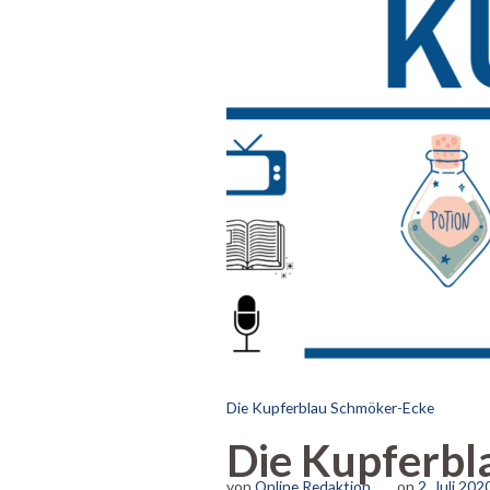
Die Kupferblau Schmöker-Ecke
Die Kupferbl
von
Online Redaktion
on
2. Juli 202