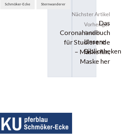
Schmöker-Ecke
Sternwanderer
Nächster Artikel
Das
Vorheriger
Coronahandbuch
Artikel
Unsere
für Studierende
Bibliotheken
– Maske hin,
Maske her