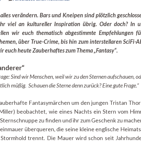
Die
Kupferblau
les verändern. Bars und Kneipen sind plötzlich geschlos
Schmöker-
r viel an kultureller Inspiration übrig. Oder doch? In 
Ecke:
Fantasy
ellen wir euch thematisch abgestimmte Empfehlungen fü
men, über True-Crime, bis hin zum interstellaren SciFi-Abe
ir euch heute Zauberhaftes zum Thema „Fantasy“.
anderer“
Frage: Sind wir Menschen, weil wir zu den Sternen aufschauen, o
ntlich müßig. Schauen die Sterne denn zurück? Eine gute Frage.“
zauberhafte Fantasymärchen um den jungen Tristan Thorne
Miller) beobachtet, wie eines Nachts ein Stern vom Himme
ie Sternschnuppe zu finden und ihr zum Geschenk zu mache
einmauer überqueren, die seine kleine englische Heimats
h Stormhold trennt. Die Mauer wird schon seit Jahrhun