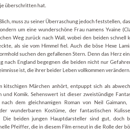
je überschritten hat.
ßlich, muss zu seiner Überraschung jedoch feststellen, das
 sondern um eine wunderschöne Frau namens Yvaine (Cla
ichen Weg zurück nach Wall, wobei den beiden schnell kl
kte, als sie vom Himmel fiel. Auch die böse Hexe Lamia
ormhold suchen den gefallenen Stern. Denn das Herz ein
eg nach England begegnen die beiden nicht nur Gefahren
eimnisse ist, die ihrer beider Leben vollkommen veränder
m kitschigen Märchen anhört, entpuppt sich als abwech
on und Komik. Sehenswert ist dieser zweistündige Fant
 nach dem gleichnamigen Roman von Neil Gaimann, a
der wunderbaren Kostüme, der fantastischen Kulis
 Die beiden jungen Hauptdarsteller sind gut, doch b
e Pfeiffer, die in diesem Film erneut in die Rolle der 