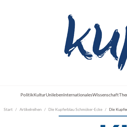
Politik
Kultur
Unileben
Internationales
Wissenschaft
The
Start
/
Artikelreihen
/
Die Kupferblau Schmöker-Ecke
/
Die Kupfe