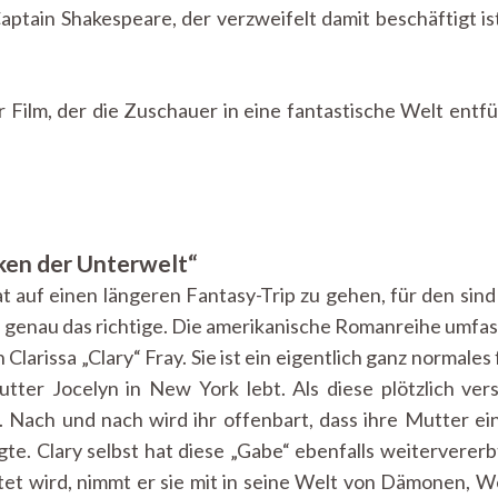
Captain Shakespeare, der verzweifelt damit beschäftigt i
r Film, der die Zuschauer in eine fantastische Welt ent
ken der Unterwelt“
t auf einen längeren Fantasy-Trip zu gehen, für den sin
) genau das richtige. Die amerikanische Romanreihe umfa
Clarissa „Clary“ Fray. Sie ist ein eigentlich ganz normal
utter Jocelyn in New York lebt. Als diese plötzlich vers
 Nach und nach wird ihr offenbart, dass ihre Mutter ein
te. Clary selbst hat diese „Gabe“ ebenfalls weiterver
et wird, nimmt er sie mit in seine Welt von Dämonen, 