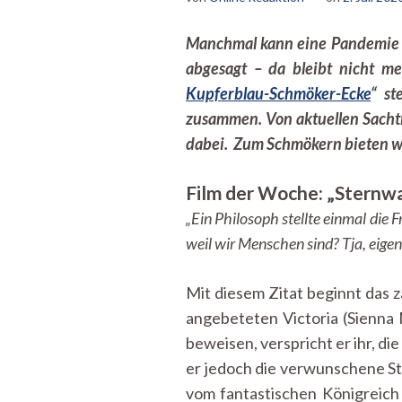
Manchmal kann eine Pandemie al
abgesagt – da bleibt nicht meh
Kupferblau-Schmöker-Ecke
“ st
zusammen. Von aktuellen Sachthe
dabei. Zum Schmökern bieten w
Film der Woche: „Sternw
„Ein Philosoph stellte einmal die 
weil wir Menschen sind? Tja, eige
Mit diesem Zitat beginnt das 
angebeteten Victoria (Sienna 
beweisen, verspricht er ihr, d
er jedoch die verwunschene St
vom fantastischen Königreic