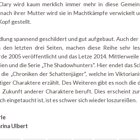
Clary wird kaum merklich immer mehr in diese Gemei
nach ihrer Mutter wird sie in Machtkämpfe verwickelt un
opf gestellt.
ndlung spannend geschildert und gut aufgebaut. Auch der
n den letzten drei Seiten, machen diese Reihe sehr l
de 2005 veröffentlicht und das Letze 2014. Mittlerweile 
ien und die Serie „The Shadowhunters“. Hier endet das S
 die „Chroniken der Schattenjäger“, welche im Viktoriani
iger Charaktere erzählt. Des Weiteren gibt es noch die 
ie Zukunft anderer Charaktere beruft. Dies erscheint z
ch eingetaucht ist, ist es schwer sich wieder loszureißen.
rle
ina Ulbert