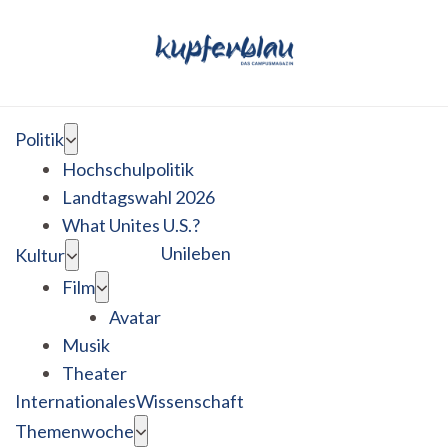
Politik
Hochschulpolitik
Landtagswahl 2026
What Unites U.S.?
Unileben
Kultur
Film
Avatar
Musik
Theater
Internationales
Wissenschaft
Themenwoche