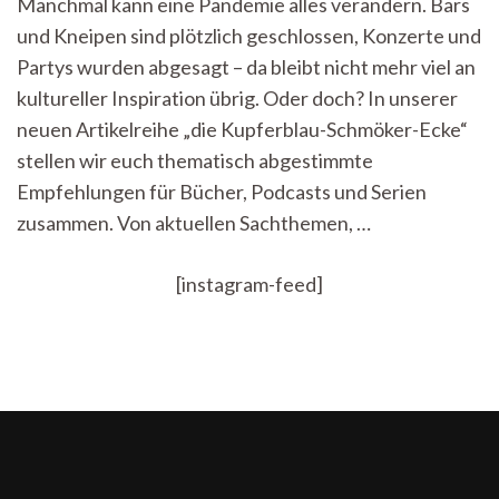
Manchmal kann eine Pandemie alles verändern. Bars
Schmöker-
und Kneipen sind plötzlich geschlossen, Konzerte und
Ecke:
Fantasy
Partys wurden abgesagt – da bleibt nicht mehr viel an
kultureller Inspiration übrig. Oder doch? In unserer
neuen Artikelreihe „die Kupferblau-Schmöker-Ecke“
stellen wir euch thematisch abgestimmte
Empfehlungen für Bücher, Podcasts und Serien
zusammen. Von aktuellen Sachthemen, …
[instagram-feed]