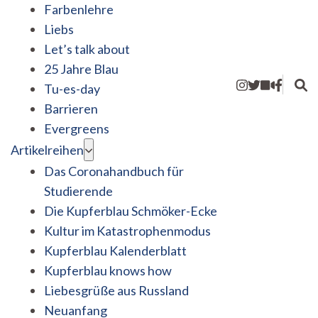
Farbenlehre
Liebs
Let’s talk about
25 Jahre Blau
Tu-es-day
Barrieren
Evergreens
Artikelreihen
Das Coronahandbuch für
Studierende
Die Kupferblau Schmöker-Ecke
Kultur im Katastrophenmodus
Kupferblau Kalenderblatt
Kupferblau knows how
Liebesgrüße aus Russland
Neuanfang