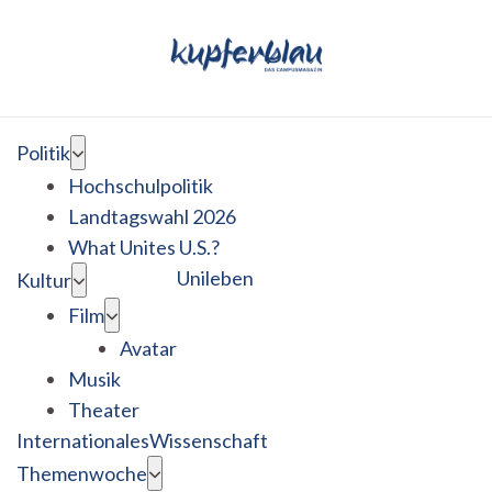
Politik
Hochschulpolitik
Landtagswahl 2026
What Unites U.S.?
Unileben
Kultur
Film
Avatar
Musik
Theater
Internationales
Wissenschaft
Themenwoche