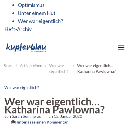
Optimismus
Unter einem Hut
Wer war eigentlich?
Heft-Archiv
Start
/
Artikelreihen
/
Wer war
/
Wer war eigentlich…
eigentlich?
Katharina Pawlowna?
Wer war eigentlich?
Wer war eigentlich…
Katharina Pawlowna?
von
Sarah Sommerau
on
15. Januar 2020
zu
Hinterlasse einen Kommentar
Wer