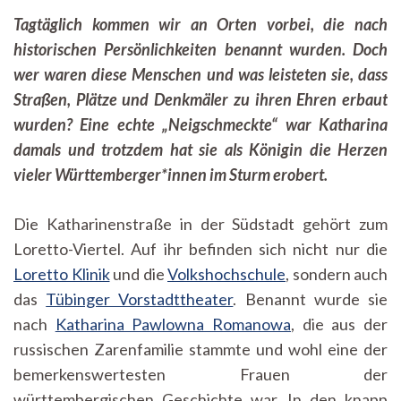
war
Tagtäglich kommen wir an Orten vorbei, die nach
eigentlich…
historischen Persönlichkeiten benannt wurden. Doch
Katharina
Pawlowna?
wer waren diese Menschen und was leisteten sie, dass
Straßen, Plätze und Denkmäler zu ihren Ehren erbaut
wurden? Eine echte „Neigschmeckte“ war Katharina
damals und trotzdem hat sie als Königin die Herzen
vieler Württemberger*innen im Sturm erobert.
Die Katharinenstraße in der Südstadt gehört zum
Loretto-Viertel. Auf ihr befinden sich nicht nur die
Loretto Klinik
und die
Volkshochschule
, sondern auch
das
Tübinger Vorstadttheater
. Benannt wurde sie
nach
Katharina Pawlowna Romanowa
, die aus der
russischen Zarenfamilie stammte und wohl eine der
bemerkenswertesten Frauen der
württembergischen Geschichte war. In den knapp