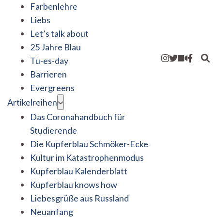
Farbenlehre
Liebs
Let’s talk about
25 Jahre Blau
Tu-es-day
Barrieren
Evergreens
Artikelreihen
Das Coronahandbuch für
Studierende
Die Kupferblau Schmöker-Ecke
Kultur im Katastrophenmodus
Kupferblau Kalenderblatt
Kupferblau knows how
Liebesgrüße aus Russland
Neuanfang