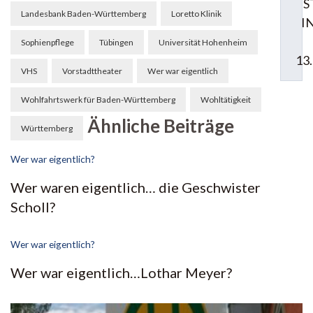
S
Landesbank Baden-Württemberg
Loretto Klinik
I
Sophienpflege
Tübingen
Universität Hohenheim
13
VHS
Vorstadttheater
Wer war eigentlich
Wohlfahrtswerk für Baden-Württemberg
Wohltätigkeit
Ähnliche Beiträge
Württemberg
Wer war eigentlich?
Wer waren eigentlich… die Geschwister
Scholl?
Wer war eigentlich?
Wer war eigentlich…Lothar Meyer?