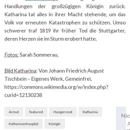
Handlungen der großzügigen Königin zurück.
Katharina tat alles in ihrer Macht stehende, um das
Volk vor erneuten Katastrophen zu schützen. Umso
schwerer traf 1819 ihr früher Tod die Stuttgarter,
deren Herzen sie im Sturm erobert hatte.
Fotos:
Sarah Sommerau,
Bild Katharina
: Von Johann Friedrich August
Tischbein – Eigenes Werk, Gemeinfrei,
https://commons.wikimedia.org/w/index.php?
curid=12130238
Beitragsnavigation
Armut
featured
Hungersnot
Katharina
Näc
A
Katharinenhospital
Königin