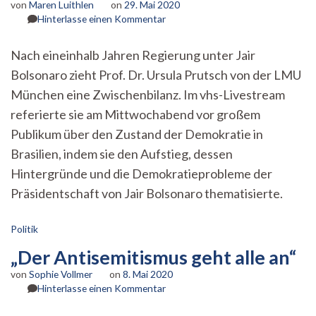
von
Maren Luithlen
on
29. Mai 2020
zu
Hinterlasse einen Kommentar
Bolsonaro
und
Nach eineinhalb Jahren Regierung unter Jair
das
Bolsonaro zieht Prof. Dr. Ursula Prutsch von der LMU
Problem
mit
München eine Zwischenbilanz. Im vhs-Livestream
der
referierte sie am Mittwochabend vor großem
Demokratie
Publikum über den Zustand der Demokratie in
Brasilien, indem sie den Aufstieg, dessen
Hintergründe und die Demokratieprobleme der
Präsidentschaft von Jair Bolsonaro thematisierte.
Politik
„Der Antisemitismus geht alle an“
von
Sophie Vollmer
on
8. Mai 2020
zu
Hinterlasse einen Kommentar
„Der
Antisemitismus