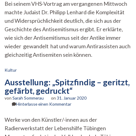
Bei seinem VHS-Vortrag am vergangenen Mittwoch
geht
machte Judaist Dr. Philipp Lenhard die Komplexität
alle
an“
und Widersprüchlichkeit deutlich, die sich aus der
Geschichte des Antisemitismus ergibt. Er erklärte,
wie sich der Antisemitismus seit der Antike immer
wieder gewandelt hat und warum Antirassisten auch
gleichzeitig Antisemiten sein können.
Kultur
Ausstellung: „Spitzfindig – geritzt,
gefärbt, gedruckt“
von
Sarah Sommerau
on
31. Januar 2020
zu
Hinterlasse einen Kommentar
Ausstellung:
„Spitzfindig
Werke von den Künstler/-innen aus der
–
Radierwerkstatt der Lebenshilfe Tübingen
geritzt,
gefärbt,