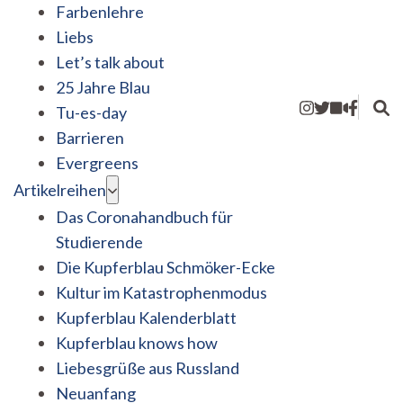
Farbenlehre
Liebs
Let’s talk about
25 Jahre Blau
Tu-es-day
Barrieren
Evergreens
Artikelreihen
Das Coronahandbuch für
Studierende
Die Kupferblau Schmöker-Ecke
Kultur im Katastrophenmodus
Kupferblau Kalenderblatt
Kupferblau knows how
Liebesgrüße aus Russland
Neuanfang