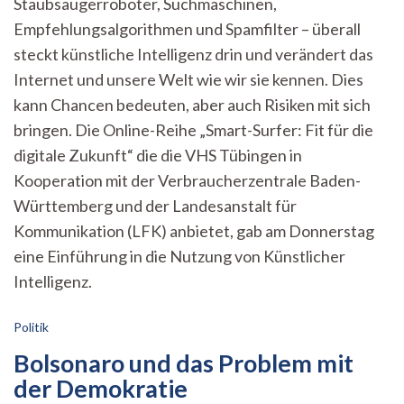
Staubsaugerroboter, Suchmaschinen,
Neuzeit
Empfehlungsalgorithmen und Spamfilter – überall
–
Künstliche
steckt künstliche Intelligenz drin und verändert das
Intelligenz
Internet und unsere Welt wie wir sie kennen. Dies
und
die
kann Chancen bedeuten, aber auch Risiken mit sich
Zukunft
bringen. Die Online-Reihe „Smart-Surfer: Fit für die
des
digitale Zukunft“ die die VHS Tübingen in
Internets
Kooperation mit der Verbraucherzentrale Baden-
Württemberg und der Landesanstalt für
Kommunikation (LFK) anbietet, gab am Donnerstag
eine Einführung in die Nutzung von Künstlicher
Intelligenz.
Politik
Bolsonaro und das Problem mit
der Demokratie