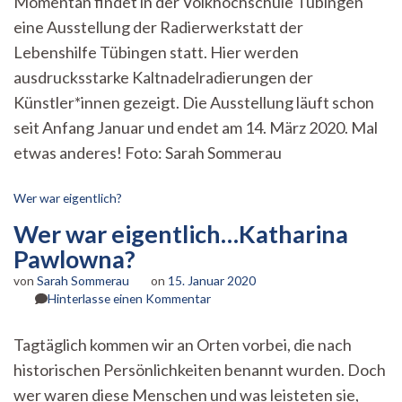
Momentan findet in der Volkhochschule Tübingen
gedruckt“
eine Ausstellung der Radierwerkstatt der
Lebenshilfe Tübingen statt. Hier werden
ausdrucksstarke Kaltnadelradierungen der
Künstler*innen gezeigt. Die Ausstellung läuft schon
seit Anfang Januar und endet am 14. März 2020. Mal
etwas anderes! Foto: Sarah Sommerau
Wer war eigentlich?
Wer war eigentlich…Katharina
Pawlowna?
von
Sarah Sommerau
on
15. Januar 2020
zu
Hinterlasse einen Kommentar
Wer
war
Tagtäglich kommen wir an Orten vorbei, die nach
eigentlich…
historischen Persönlichkeiten benannt wurden. Doch
Katharina
Pawlowna?
wer waren diese Menschen und was leisteten sie,