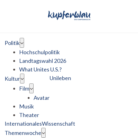
Politik
Hochschulpolitik
Landtagswahl 2026
What Unites U.S.?
Unileben
Kultur
Film
Avatar
Musik
Theater
Internationales
Wissenschaft
Themenwoche