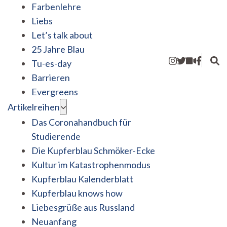
Farbenlehre
Liebs
Let’s talk about
25 Jahre Blau
Tu-es-day
Barrieren
Evergreens
Artikelreihen
Das Coronahandbuch für
Studierende
Die Kupferblau Schmöker-Ecke
Kultur im Katastrophenmodus
Kupferblau Kalenderblatt
Kupferblau knows how
Liebesgrüße aus Russland
Neuanfang