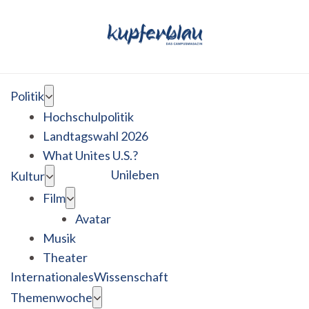
Politik
Hochschulpolitik
Landtagswahl 2026
What Unites U.S.?
Unileben
Kultur
Film
Avatar
Musik
Theater
Internationales
Wissenschaft
Themenwoche