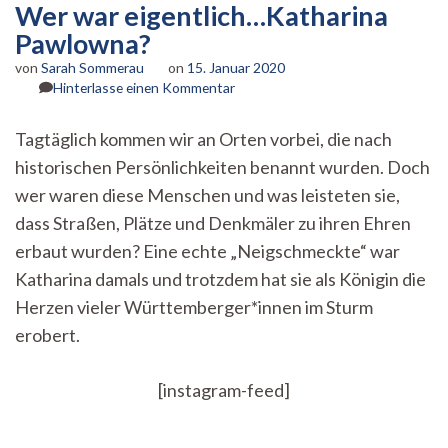
Wer war eigentlich…Katharina
Pawlowna?
von
Sarah Sommerau
on
15. Januar 2020
zu
Hinterlasse einen Kommentar
Wer
war
Tagtäglich kommen wir an Orten vorbei, die nach
eigentlich…
historischen Persönlichkeiten benannt wurden. Doch
Katharina
Pawlowna?
wer waren diese Menschen und was leisteten sie,
dass Straßen, Plätze und Denkmäler zu ihren Ehren
erbaut wurden? Eine echte „Neigschmeckte“ war
Katharina damals und trotzdem hat sie als Königin die
Herzen vieler Württemberger*innen im Sturm
erobert.
[instagram-feed]