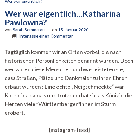
Wer war eigentlich?
Wer war eigentlich…Katharina
Pawlowna?
von
Sarah Sommerau
on
15. Januar 2020
zu
Hinterlasse einen Kommentar
Wer
war
Tagtäglich kommen wir an Orten vorbei, die nach
eigentlich…
historischen Persönlichkeiten benannt wurden. Doch
Katharina
Pawlowna?
wer waren diese Menschen und was leisteten sie,
dass Straßen, Plätze und Denkmäler zu ihren Ehren
erbaut wurden? Eine echte „Neigschmeckte“ war
Katharina damals und trotzdem hat sie als Königin die
Herzen vieler Württemberger*innen im Sturm
erobert.
[instagram-feed]