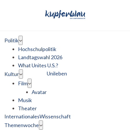
Politik
Hochschulpolitik
Landtagswahl 2026
What Unites U.S.?
Unileben
Kultur
Film
Avatar
Musik
Theater
Internationales
Wissenschaft
Themenwoche