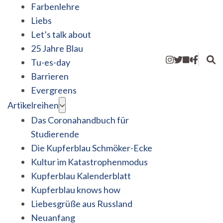
Farbenlehre
Liebs
Let’s talk about
25 Jahre Blau
Tu-es-day
Barrieren
Evergreens
Artikelreihen
Das Coronahandbuch für
Studierende
Die Kupferblau Schmöker-Ecke
Kultur im Katastrophenmodus
Kupferblau Kalenderblatt
Kupferblau knows how
Liebesgrüße aus Russland
Neuanfang