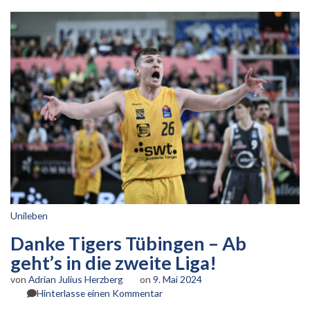
Unileben
Danke Tigers Tübingen – Ab
geht’s in die zweite Liga!
von
Adrian Julius Herzberg
on
9. Mai 2024
zu
Hinterlasse einen Kommentar
Danke