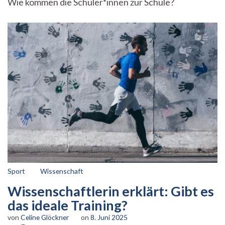
Wie kommen die Schüler*innen zur Schule?
Elterntaxi
zur
Schule:
Wie
bewegungsfreudig
sind
Schüler*innen?
Sport
Wissenschaft
Wissenschaftlerin erklärt: Gibt es
das ideale Training?
von
Celine Glöckner
on
8. Juni 2025