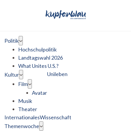
Politik
Hochschulpolitik
Landtagswahl 2026
What Unites U.S.?
Unileben
Kultur
Film
Avatar
Musik
Theater
Internationales
Wissenschaft
Themenwoche