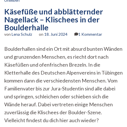
Unileben
Käsefüße und abblätternder
Nagellack – Klischees in der
Boulderhalle
zu
von
Lena Schulz
on
18. Juni 2024
1 Kommentar
Käsefüße
und
Boulderhallen sind ein Ort mit absurd bunten Wänden
abblätternder
und grunzenden Menschen, es riecht dort nach
Nagellack
–
Käsefüßen und ofenfrischen Brezeln. In die
Klischees
Kletterhalle des Deutschen Alpenvereins in Tübingen
in
der
kommen dann die verschiedensten Menschen. Vom
Boulderhalle
Familienvater bis zur Jura-Studentin sind alle dabei
und springen, schleichen oder schieben sich die
Wände herauf. Dabei vertreten einige Menschen
zuverlässig die Klischees der Boulder-Szene.
Vielleicht findest du dich hier auch wieder?