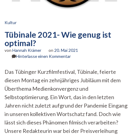
Kultur
Tübinale 2021- Wie genug ist
optimal?
von
Hannah Krämer
on
20. Mai 2021
zu
Hinterlasse einen Kommentar
Tübinale
2021-
Das Tübinger Kurzfilmfestival, Tübinale, feierte
Wie
diesen Montag ein zehnjähriges Jubiläum mit dem
genug
ist
Überthema Medienkonvergenz und
optimal?
Selbstoptimierung. Ein Wort, das in den letzten
Jahren nicht zuletzt aufgrund der Pandemie Eingang
in unseren kollektiven Wortschatz fand. Doch wie
lässt sich dieses Phänomen filmisch verarbeiten?
Unsere Redakteurin war bei der Preisverleihung