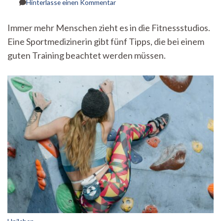
zu
Hinterlasse einen Kommentar
Wissenschaftlerin
erklärt:
Immer mehr Menschen zieht es in die Fitnessstudios.
Gibt
Eine Sportmedizinerin gibt fünf Tipps, die bei einem
es
das
guten Training beachtet werden müssen.
ideale
Training?