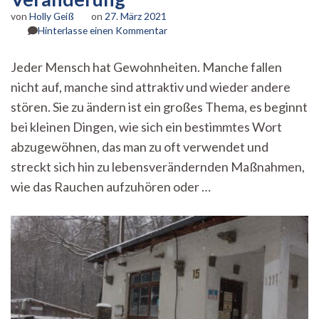
von
Holly Geiß
on
27. März 2021
zu
Hinterlasse einen Kommentar
Der
Mensch,
Jeder Mensch hat Gewohnheiten. Manche fallen
das
nicht auf, manche sind attraktiv und wieder andere
Gewohnheitstier
–
stören. Sie zu ändern ist ein großes Thema, es beginnt
Jeder
bei kleinen Dingen, wie sich ein bestimmtes Wort
Neuanfang
ist
abzugewöhnen, das man zu oft verwendet und
eine
streckt sich hin zu lebensverändernden Maßnahmen,
Veränderung
wie das Rauchen aufzuhören oder …