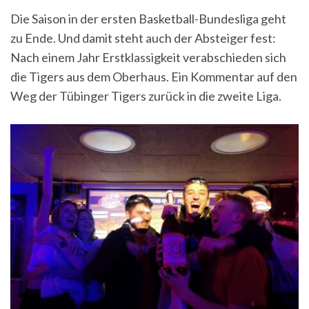
Tigers
Die Saison in der ersten Basketball-Bundesliga geht
Tübingen
zu Ende. Und damit steht auch der Absteiger fest:
–
Ab
Nach einem Jahr Erstklassigkeit verabschieden sich
geht’s
die Tigers aus dem Oberhaus. Ein Kommentar auf den
in
die
Weg der Tübinger Tigers zurück in die zweite Liga.
zweite
Liga!