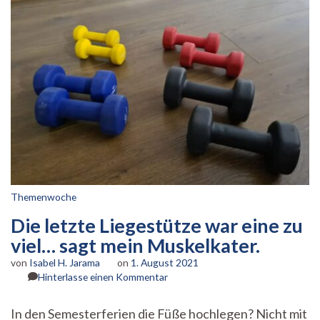
Themenwoche
Die letzte Liegestütze war eine zu
viel… sagt mein Muskelkater.
von
Isabel H. Jarama
on
1. August 2021
zu
Hinterlasse einen Kommentar
Die
letzte
In den Semesterferien die Füße hochlegen? Nicht mit
Liegestütze