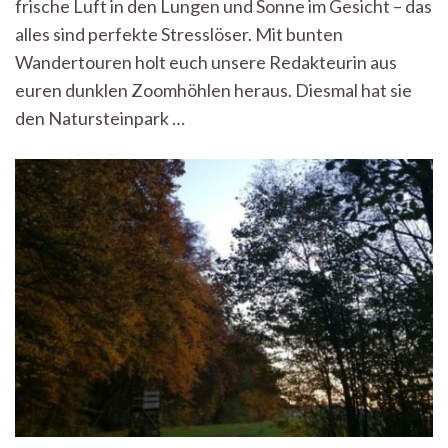
frische Luft in den Lungen und Sonne im Gesicht – das
Runde
im
alles sind perfekte Stresslöser. Mit bunten
Natursteinpark
Wandertouren holt euch unsere Redakteurin aus
Rongen
euren dunklen Zoomhöhlen heraus. Diesmal hat sie
in
Tübingen
den Natursteinpark …