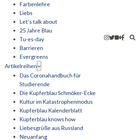
Farbenlehre
Liebs
Let’s talk about
25 Jahre Blau
Tu-es-day
Barrieren
Evergreens
Artikelreihen
Das Coronahandbuch für
Studierende
Die Kupferblau Schmöker-Ecke
Kultur im Katastrophenmodus
Kupferblau Kalenderblatt
Kupferblau knows how
Liebesgrüße aus Russland
Neuanfang