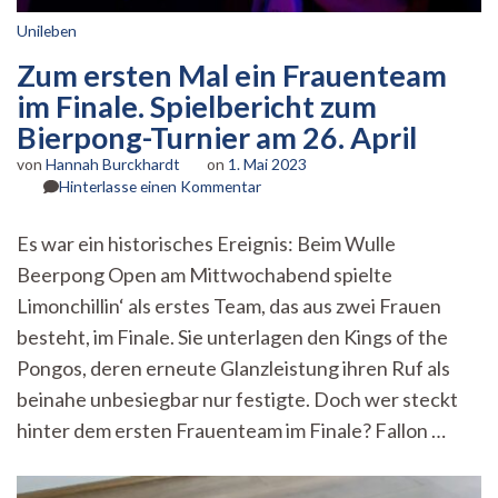
Unileben
Zum ersten Mal ein Frauenteam
im Finale. Spielbericht zum
Bierpong-Turnier am 26. April
von
Hannah Burckhardt
on
1. Mai 2023
zu
Hinterlasse einen Kommentar
Zum
ersten
Es war ein historisches Ereignis: Beim Wulle
Mal
Beerpong Open am Mittwochabend spielte
ein
Frauenteam
Limonchillin‘ als erstes Team, das aus zwei Frauen
im
besteht, im Finale. Sie unterlagen den Kings of the
Finale.
Spielbericht
Pongos, deren erneute Glanzleistung ihren Ruf als
zum
beinahe unbesiegbar nur festigte. Doch wer steckt
Bierpong-
hinter dem ersten Frauenteam im Finale? Fallon …
Turnier
am
26.
April