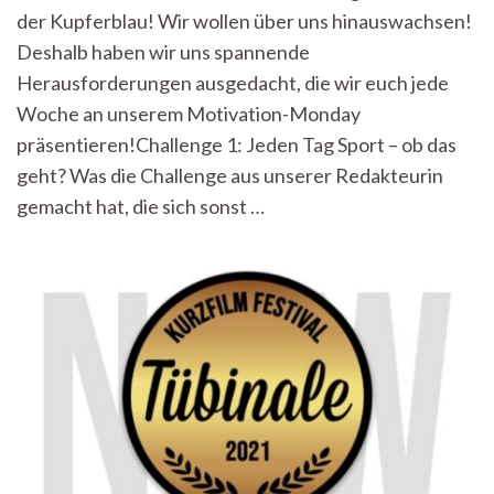
der Kupferblau! Wir wollen über uns hinauswachsen!
war
eine
Deshalb haben wir uns spannende
zu
Herausforderungen ausgedacht, die wir euch jede
viel…
sagt
Woche an unserem Motivation-Monday
mein
präsentieren!Challenge 1: Jeden Tag Sport – ob das
Muskelkater.
geht? Was die Challenge aus unserer Redakteurin
gemacht hat, die sich sonst …