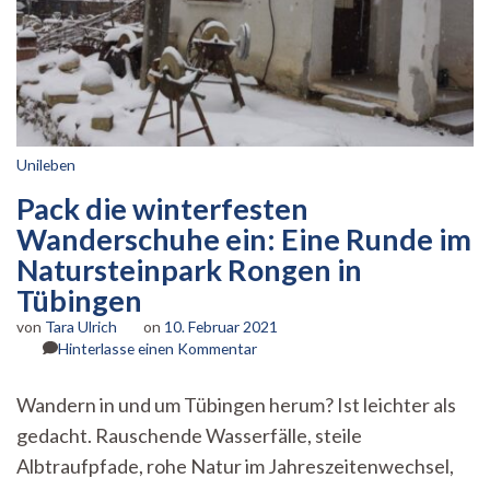
Unileben
Pack die winterfesten
Wanderschuhe ein: Eine Runde im
Natursteinpark Rongen in
Tübingen
von
Tara Ulrich
on
10. Februar 2021
zu
Hinterlasse einen Kommentar
Pack
die
Wandern in und um Tübingen herum? Ist leichter als
winterfesten
gedacht. Rauschende Wasserfälle, steile
Wanderschuhe
ein:
Albtraufpfade, rohe Natur im Jahreszeitenwechsel,
Eine