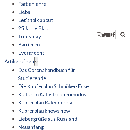
Farbenlehre
Liebs
Let’s talk about
25 Jahre Blau
Tu-es-day
Barrieren
Evergreens
Artikelreihen
Das Coronahandbuch für
Studierende
Die Kupferblau Schmöker-Ecke
Kultur im Katastrophenmodus
Kupferblau Kalenderblatt
Kupferblau knows how
Liebesgrüße aus Russland
Neuanfang