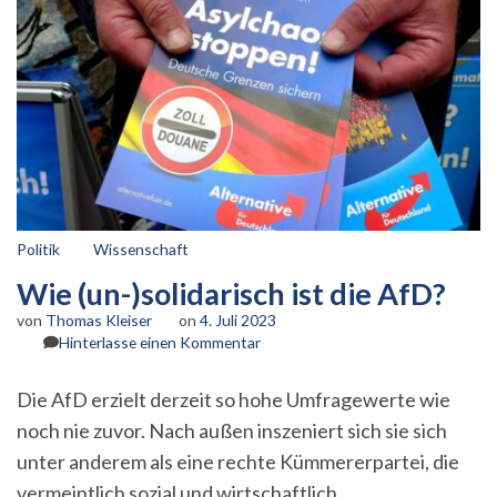
Politik
Wissenschaft
Wie (un-)solidarisch ist die AfD?
von
Thomas Kleiser
on
4. Juli 2023
zu
Hinterlasse einen Kommentar
Wie
(un-)solidarisch
Die AfD erzielt derzeit so hohe Umfragewerte wie
ist
noch nie zuvor. Nach außen inszeniert sich sie sich
die
AfD?
unter anderem als eine rechte Kümmererpartei, die
vermeintlich sozial und wirtschaftlich