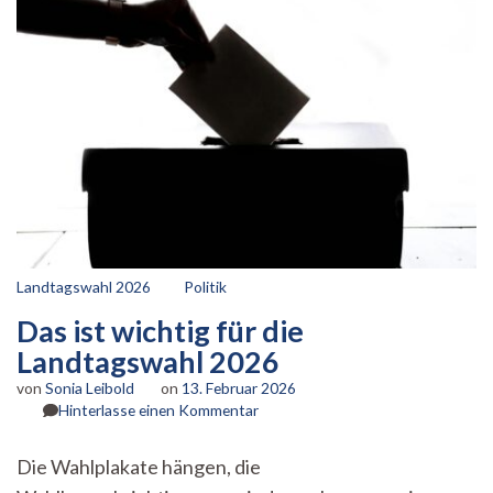
Landtagswahl 2026
Politik
Das ist wichtig für die
Landtagswahl 2026
von
Sonia Leibold
on
13. Februar 2026
zu
Hinterlasse einen Kommentar
Das
ist
Die Wahlplakate hängen, die
wichtig