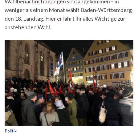
Wahlbenachrichtigungen sind angekommen – in
für
die
weniger als einem Monat wählt Baden-Württemberg
Landtagswahl
den 18. Landtag. Hier erfahrt ihr alles Wichtige zur
2026
anstehenden Wahl.
Politik