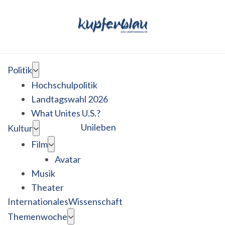
Politik
Hochschulpolitik
Landtagswahl 2026
What Unites U.S.?
Unileben
Kultur
Film
Avatar
Musik
Theater
Internationales
Wissenschaft
Themenwoche