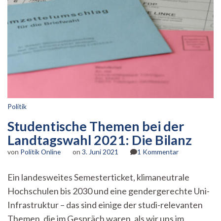
Politik
Studentische Themen bei der
Landtagswahl 2021: Die Bilanz
zu
von
Politik Online
on
3. Juni 2021
1 Kommentar
Studentische
Themen
Ein landesweites Semesterticket, klimaneutrale
bei
Hochschulen bis 2030 und eine gendergerechte Uni-
der
Landtagswahl
Infrastruktur – das sind einige der studi-relevanten
2021:
Themen, die im Gespräch waren, als wir uns im
Die