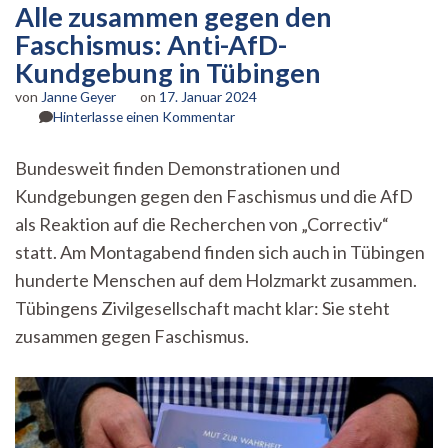
Alle zusammen gegen den
Faschismus: Anti-AfD-
Kundgebung in Tübingen
von
Janne Geyer
on
17. Januar 2024
zu
Hinterlasse einen Kommentar
Alle
zusammen
Bundesweit finden Demonstrationen und
gegen
Kundgebungen gegen den Faschismus und die AfD
den
Faschismus:
als Reaktion auf die Recherchen von „Correctiv“
Anti-
statt. Am Montagabend finden sich auch in Tübingen
AfD-
Kundgebung
hunderte Menschen auf dem Holzmarkt zusammen.
in
Tübingens Zivilgesellschaft macht klar: Sie steht
Tübingen
zusammen gegen Faschismus.