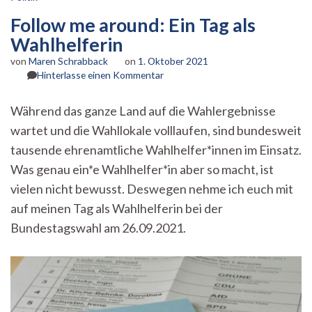
Follow me around: Ein Tag als
Wahlhelferin
von
Maren Schrabback
on
1. Oktober 2021
zu
Hinterlasse einen Kommentar
Follow
me
Während das ganze Land auf die Wahlergebnisse
around:
wartet und die Wahllokale volllaufen, sind bundesweit
Ein
Tag
tausende ehrenamtliche Wahlhelfer*innen im Einsatz.
als
Was genau ein*e Wahlhelfer*in aber so macht, ist
Wahlhelferin
vielen nicht bewusst. Deswegen nehme ich euch mit
auf meinen Tag als Wahlhelferin bei der
Bundestagswahl am 26.09.2021.