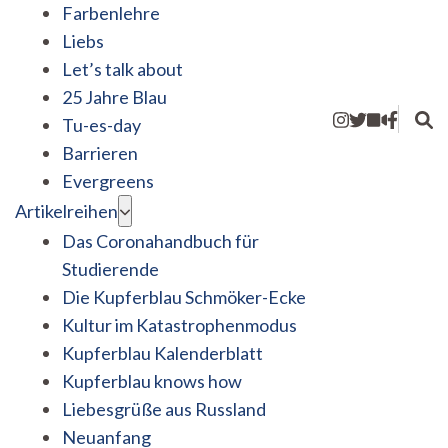
Farbenlehre
Liebs
Let’s talk about
25 Jahre Blau
Tu-es-day
Barrieren
Evergreens
Artikelreihen
Das Coronahandbuch für
Studierende
Die Kupferblau Schmöker-Ecke
Kultur im Katastrophenmodus
Kupferblau Kalenderblatt
Kupferblau knows how
Liebesgrüße aus Russland
Neuanfang