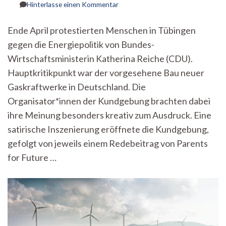
zu
Hinterlasse einen Kommentar
Nein
zum
Ende April protestierten Menschen in Tübingen
Erdgas:
gegen die Energiepolitik von Bundes-
Fridays
for
Wirtschaftsministerin Katherina Reiche (CDU).
Future
Hauptkritikpunkt war der vorgesehene Bau neuer
protestiert
gegen
Gaskraftwerke in Deutschland. Die
Energiepolitik
Organisator*innen der Kundgebung brachten dabei
von
ihre Meinung besonders kreativ zum Ausdruck. Eine
Bundesministerin
Reiche
satirische Inszenierung eröffnete die Kundgebung,
gefolgt von jeweils einem Redebeitrag von Parents
for Future …