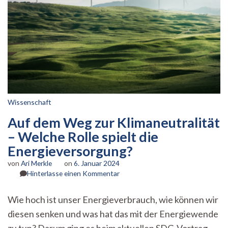
Wissenschaft
Auf dem Weg zur Klimaneutralität
– Welche Rolle spielt die
Energieversorgung?
von
Ari Merkle
on
6. Januar 2024
zu
Hinterlasse einen Kommentar
Auf
dem
Wie hoch ist unser Energieverbrauch, wie können wir
Weg
diesen senken und was hat das mit der Energiewende
zur
Klimaneutralität