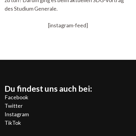
zu tun? Darum ging es beim aktuellen SDG-Vortrag
–
des Studium Generale.
Welche
Rolle
spielt
[instagram-feed]
die
Energieversorgung?
Du findest uns auch bei:
Facebook
Twitter
Instagram
TikTok