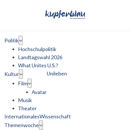
Politik
Hochschulpolitik
Landtagswahl 2026
What Unites U.S.?
Unileben
Kultur
Film
Avatar
Musik
Theater
Internationales
Wissenschaft
Themenwoche