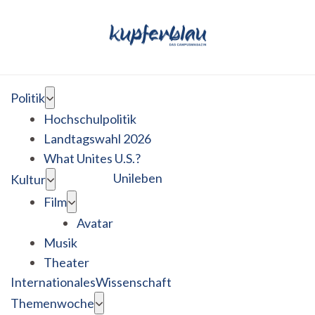
Politik
Hochschulpolitik
Landtagswahl 2026
What Unites U.S.?
Unileben
Kultur
Film
Avatar
Musik
Theater
Internationales
Wissenschaft
Themenwoche