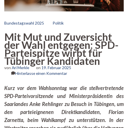
Bundestagswahl 2025
Politik
Mit Mut und Zuversicht
der Wahl entgegen: SPD-
Parteispitze wirbt für
Tübinger Kandidaten
von
Ari Merkle
on
19. Februar 2025
zu
Hinterlasse einen Kommentar
Mit
Mut
Kurz vor dem Wahlsonntag
war die stellvertretende
und
SPD-Parteivorsitzende und Ministerpräsidentin des
Zuversicht
der
Saarlandes Anke Rehlinger zu Besuch in Tübingen, um
Wahl
den parteieignenen Direktkandidaten, Florian
entgegen:
SPD-
Zarnetta, beim Wahlkampf zu unterstützen. In der
Parteispitze
Westspitze sprachen sie ausführlich über die Haltungen