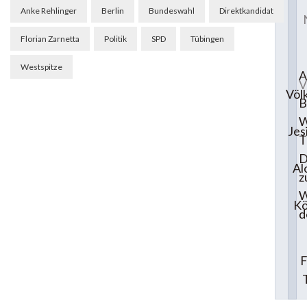
Beitragsnavigation
Anke Rehlinger
Berlin
Bundeswahl
Direktkandidat
Florian Zarnetta
Politik
SPD
Tübingen
Westspitze
A
V
Völ
B
W
Jes
T
D
Al
z
W
Kö
d
F