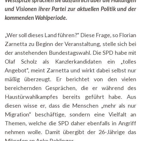
wirbt
und Visionen ihrer Partei zur aktuellen Politik und der
für
Tübinger
kommenden Wahlperiode.
Kandidaten
„Wer soll dieses Land führen?“ Diese Frage, so Florian
Zarnetta zu Beginn der Veranstaltung, stelle sich bei
der anstehenden Bundestagswahl. Die SPD habe mit
Olaf Scholz als Kanzlerkandidaten ein „tolles
Angebot“, meint Zarnetta und wirkt dabei selbst nur
mäßig überzeugt. Er berichtet von den vielen
bereichernden Gesprächen, die er während des
Haustürwahlkampfes bereits geführt habe. Aus
diesen wisse er, dass die Menschen „mehr als nur
Migration“ beschäftige, sondern eine Vielfalt an
Themen, welche die SPD daher ebenfalls in Angriff
nehmen wolle. Damit übergibt der 26-Jährige das
Mikrofon an Anke Rehlinger.