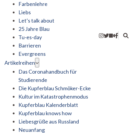
Farbenlehre
Liebs
Let’s talk about
25 Jahre Blau
Tu-es-day
Barrieren
Evergreens
Artikelreihen
Das Coronahandbuch für
Studierende
Die Kupferblau Schmöker-Ecke
Kultur im Katastrophenmodus
Kupferblau Kalenderblatt
Kupferblau knows how
Liebesgrüße aus Russland
Neuanfang