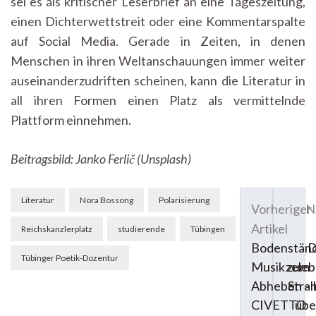
sei es als kritischer Leserbrief an eine Tageszeitung,
einen Dichterwettstreit oder eine Kommentarspalte
auf Social Media. Gerade in Zeiten, in denen
Menschen in ihren Weltanschauungen immer weiter
auseinanderzudriften scheinen, kann die Literatur in
all ihren Formen einen Platz als vermittelnde
Plattform einnehmen.
Beitragsbild: Janko Ferlič (Unsplash)
Beitragsnavigation
Literatur
Nora Bossong
Polarisierung
Vorheriger
N
Artikel
Reichskanzlerplatz
studierende
Tübingen
Bodenstän
D
Tübinger Poetik-Dozentur
Musik zum
zeleb
Abheben – 
Stra
CIVETTO
übe