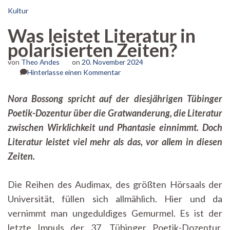
Kultur
Was leistet Literatur in
polarisierten Zeiten?
von
Theo Andes
on
20. November 2024
zu
Hinterlasse einen Kommentar
Was
leistet
Nora Bossong spricht auf der diesjährigen Tübinger
Literatur
Poetik-Dozentur über die Gratwanderung, die Literatur
in
polarisierten
zwischen Wirklichkeit und Phantasie einnimmt. Doch
Zeiten?
Literatur leistet viel mehr als das, vor allem in diesen
Zeiten.
Die Reihen des Audimax, des größten Hörsaals der
Universität, füllen sich allmählich. Hier und da
vernimmt man ungeduldiges Gemurmel. Es ist der
letzte Impuls der 37. Tübinger Poetik-Dozentur,