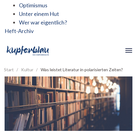
Optimismus
Unter einem Hut
Wer war eigentlich?
Heft-Archiv
Start
/
Kultur
/
Was leistet Literatur in polarisierten Zeiten?