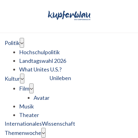
Politik
Hochschulpolitik
Landtagswahl 2026
What Unites U.S.?
Unileben
Kultur
Film
Avatar
Musik
Theater
Internationales
Wissenschaft
Themenwoche