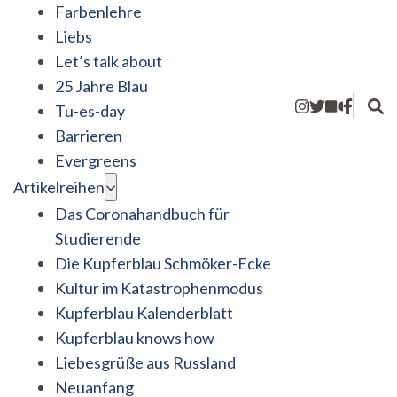
Farbenlehre
Liebs
Let’s talk about
25 Jahre Blau
Tu-es-day
Barrieren
Evergreens
Artikelreihen
Das Coronahandbuch für
Studierende
Die Kupferblau Schmöker-Ecke
Kultur im Katastrophenmodus
Kupferblau Kalenderblatt
Kupferblau knows how
Liebesgrüße aus Russland
Neuanfang