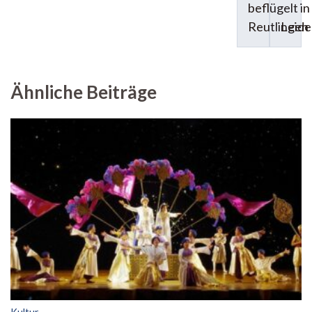
beflügelt in
Reutlingen
Leide
Ähnliche Beiträge
Kultur