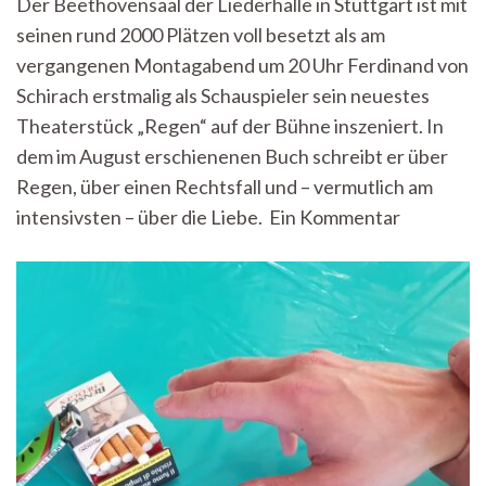
Der Beethovensaal der Liederhalle in Stuttgart ist mit
Penisse,
seinen rund 2000 Plätzen voll besetzt als am
den
Tod
vergangenen Montagabend um 20 Uhr Ferdinand von
und
Schirach erstmalig als Schauspieler sein neuestes
die
Liebe
Theaterstück „Regen“ auf der Bühne inszeniert. In
–
dem im August erschienenen Buch schreibt er über
Ein
Regen, über einen Rechtsfall und – vermutlich am
Blick
auf
intensivsten – über die Liebe. Ein Kommentar
Ferdinand
von
Schirachs
Werk
„Regen“