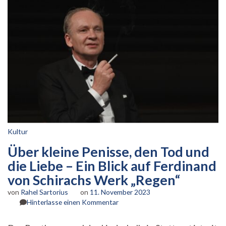
Kultur
Über kleine Penisse, den Tod und
die Liebe – Ein Blick auf Ferdinand
von Schirachs Werk „Regen“
von
Rahel Sartorius
on
11. November 2023
zu
Hinterlasse einen Kommentar
Über
kleine