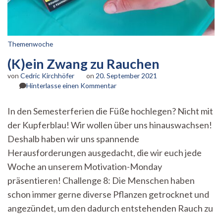
Themenwoche
(K)ein Zwang zu Rauchen
von
Cedric Kirchhöfer
on
20. September 2021
zu
Hinterlasse einen Kommentar
(K)ein
Zwang
In den Semesterferien die Füße hochlegen? Nicht mit
zu
der Kupferblau! Wir wollen über uns hinauswachsen!
Rauchen
Deshalb haben wir uns spannende
Herausforderungen ausgedacht, die wir euch jede
Woche an unserem Motivation-Monday
präsentieren! Challenge 8: Die Menschen haben
schon immer gerne diverse Pflanzen getrocknet und
angezündet, um den dadurch entstehenden Rauch zu