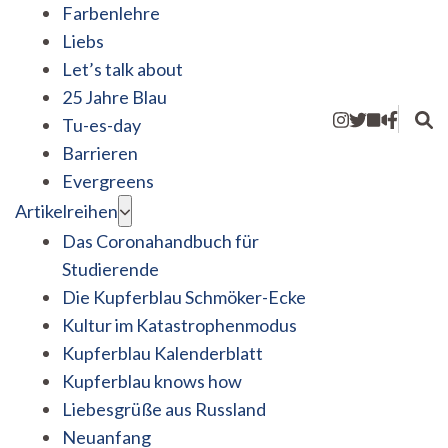
Farbenlehre
Liebs
Let’s talk about
25 Jahre Blau
Tu-es-day
Barrieren
Evergreens
Artikelreihen
Das Coronahandbuch für
Studierende
Die Kupferblau Schmöker-Ecke
Kultur im Katastrophenmodus
Kupferblau Kalenderblatt
Kupferblau knows how
Liebesgrüße aus Russland
Neuanfang