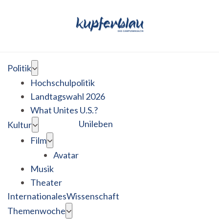
Politik
Hochschulpolitik
Landtagswahl 2026
What Unites U.S.?
Unileben
Kultur
Film
Avatar
Musik
Theater
Internationales
Wissenschaft
Themenwoche