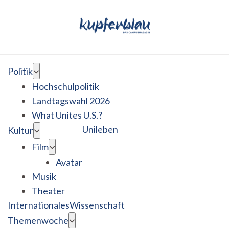
Politik
Hochschulpolitik
Landtagswahl 2026
What Unites U.S.?
Unileben
Kultur
Film
Avatar
Musik
Theater
Internationales
Wissenschaft
Themenwoche