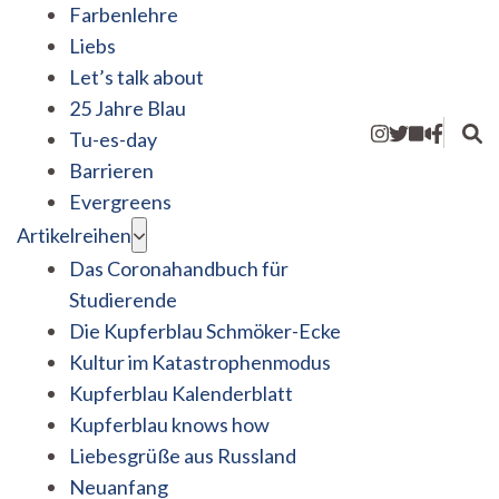
Farbenlehre
Liebs
Let’s talk about
25 Jahre Blau
Tu-es-day
Barrieren
Evergreens
Artikelreihen
Das Coronahandbuch für
Studierende
Die Kupferblau Schmöker-Ecke
Kultur im Katastrophenmodus
Kupferblau Kalenderblatt
Kupferblau knows how
Liebesgrüße aus Russland
Neuanfang