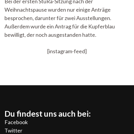
Bei der ersten StuRa-Sitzung nach der
vom
Weihnachtspause wurden nur einige Anträge
13.
Januar
besprochen, darunter für zwei Ausstellungen.
2025:
Außerdem wurde ein Antrag für die Kupferblau
Anträge
für
bewilligt, der noch ausgestanden hatte.
zwei
Ausstellungen
[instagram-feed]
Du findest uns auch bei:
Facebook
Twitter