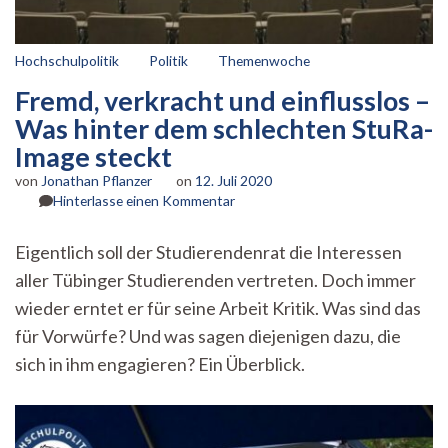
Hochschulpolitik
Politik
Themenwoche
Fremd, verkracht und einflusslos –
Was hinter dem schlechten StuRa-
Image steckt
von
Jonathan Pflanzer
on
12. Juli 2020
zu
Hinterlasse einen Kommentar
Fremd,
verkracht
Eigentlich soll der Studierendenrat die Interessen
und
aller Tübinger Studierenden vertreten. Doch immer
einflusslos
–
wieder erntet er für seine Arbeit Kritik. Was sind das
Was
für Vorwürfe? Und was sagen diejenigen dazu, die
hinter
dem
sich in ihm engagieren? Ein Überblick.
schlechten
StuRa-
Image
steckt