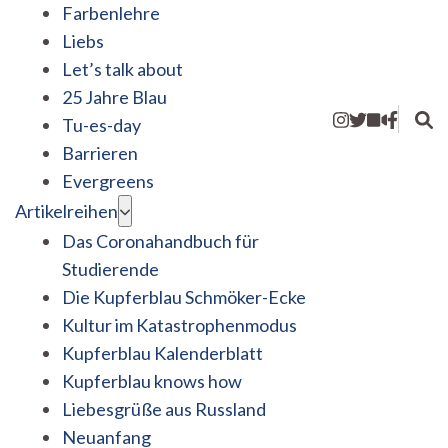
Farbenlehre
Liebs
Let’s talk about
25 Jahre Blau
Tu-es-day
Barrieren
Evergreens
Artikelreihen
Das Coronahandbuch für
Studierende
Die Kupferblau Schmöker-Ecke
Kultur im Katastrophenmodus
Kupferblau Kalenderblatt
Kupferblau knows how
Liebesgrüße aus Russland
Neuanfang