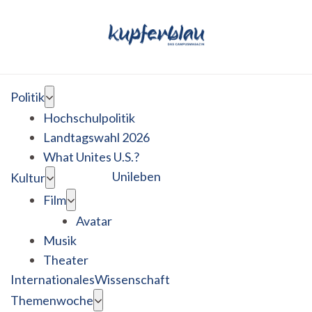
Politik
Hochschulpolitik
Landtagswahl 2026
What Unites U.S.?
Unileben
Kultur
Film
Avatar
Musik
Theater
Internationales
Wissenschaft
Themenwoche