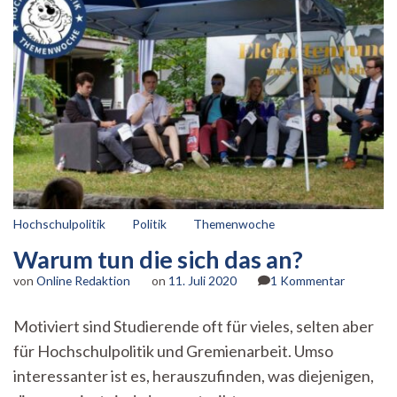
Hochschulpolitik
Politik
Themenwoche
Warum tun die sich das an?
zu
von
Online Redaktion
on
11. Juli 2020
1 Kommentar
Warum
tun
Motiviert sind Studierende oft für vieles, selten aber
die
für Hochschulpolitik und Gremienarbeit. Umso
sich
das
interessanter ist es, herauszufinden, was diejenigen,
an?