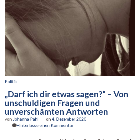
Politik
„Darf ich dir etwas sagen?“ – Von
unschuldigen Fragen und
unverschämten Antworten
von
Johanna Pahl
on
4. Dezember 2020
zu
Hinterlasse einen Kommentar
„Darf
ich