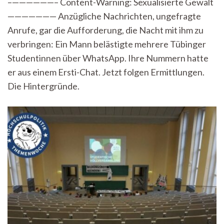
–——————– Content-Warning: Sexualisierte Gewalt
dir
——————— Anzügliche Nachrichten, ungefragte
etwas
sagen?“
Anrufe, gar die Aufforderung, die Nacht mit ihm zu
–
verbringen: Ein Mann belästigte mehrere Tübinger
Von
unschuldigen
Studentinnen über WhatsApp. Ihre Nummern hatte
Fragen
er aus einem Ersti-Chat. Jetzt folgen Ermittlungen.
und
Die Hintergründe.
unverschämten
Antworten