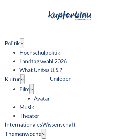
Politik
Hochschulpolitik
Landtagswahl 2026
What Unites U.S.?
Unileben
Kultur
Film
Avatar
Musik
Theater
Internationales
Wissenschaft
Themenwoche