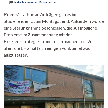
zu
Hinterlasse einen Kommentar
Studierendenrat
beschließt
Einen Marathon an Anträgen gab es im
Stellungnahme
Studierendenrat am Montagabend. Außerdem wurde
zur
Exzellenzstrategie
eine Stellungnahme beschlossen, die auf mögliche
–
Probleme im Zusammenhang mit der
StuRa-
Inside
Exzellenzstrategie aufmerksam machen soll. Vor
vom
allem die LHG hatte an einigen Punkten etwas
26.05.25
auszusetzen.