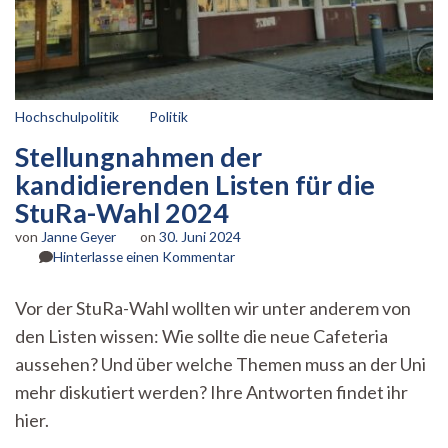
Hochschulpolitik
Politik
Stellungnahmen der
kandidierenden Listen für die
StuRa-Wahl 2024
von
Janne Geyer
on
30. Juni 2024
zu
Hinterlasse einen Kommentar
Stellungnahmen
der
Vor der StuRa-Wahl wollten wir unter anderem von
kandidierenden
den Listen wissen: Wie sollte die neue Cafeteria
Listen
für
aussehen? Und über welche Themen muss an der Uni
die
mehr diskutiert werden? Ihre Antworten findet ihr
StuRa-
Wahl
hier.
2024