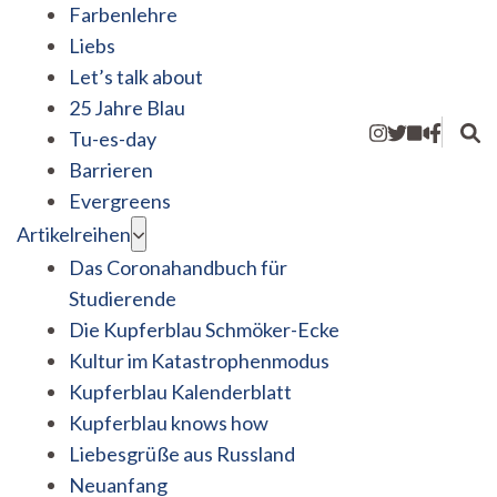
Farbenlehre
Liebs
Let’s talk about
25 Jahre Blau
Tu-es-day
Barrieren
Evergreens
Artikelreihen
Das Coronahandbuch für
Studierende
Die Kupferblau Schmöker-Ecke
Kultur im Katastrophenmodus
Kupferblau Kalenderblatt
Kupferblau knows how
Liebesgrüße aus Russland
Neuanfang