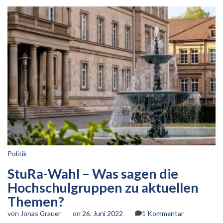
Politik
StuRa-Wahl – Was sagen die
Hochschulgruppen zu aktuellen
Themen?
zu
von
Jonas Grauer
on
26. Juni 2022
1 Kommentar
StuRa-