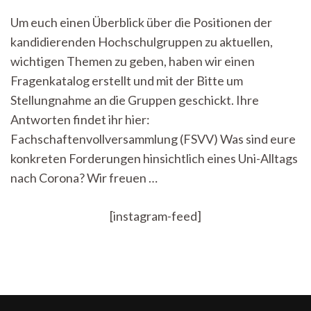
Wahl
Um euch einen Überblick über die Positionen der
–
kandidierenden Hochschulgruppen zu aktuellen,
Was
sagen
wichtigen Themen zu geben, haben wir einen
die
Fragenkatalog erstellt und mit der Bitte um
Hochschulg
zu
Stellungnahme an die Gruppen geschickt. Ihre
aktuellen
Antworten findet ihr hier:
Themen?
Fachschaftenvollversammlung (FSVV) Was sind eure
konkreten Forderungen hinsichtlich eines Uni-Alltags
nach Corona? Wir freuen …
[instagram-feed]