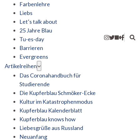
Farbenlehre
Liebs
Let’s talk about
25 Jahre Blau
Tu-es-day
Barrieren
Evergreens
Artikelreihen
Das Coronahandbuch für
Studierende
Die Kupferblau Schmöker-Ecke
Kultur im Katastrophenmodus
Kupferblau Kalenderblatt
Kupferblau knows how
Liebesgrüße aus Russland
Neuanfang