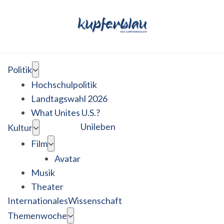
Politik
Hochschulpolitik
Landtagswahl 2026
What Unites U.S.?
Unileben
Kultur
Film
Avatar
Musik
Theater
Internationales
Wissenschaft
Themenwoche