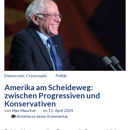
Democratic Crossroads
Politik
Amerika am Scheideweg:
zwischen Progressiven und
Konservativen
von
Max Maucher
on
11. April 2024
zu
Hinterlasse einen Kommentar
Amerika
am