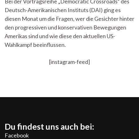
Bei der Vortragsreihe „Democratic Crossroads“ des
Scheideweg:
Deutsch-Amerikanischen Instituts (DAI) ging es
zwischen
Progressiven
diesen Monat um die Fragen, wer die Gesichter hinter
und
den progressiven und konservativen Bewegungen
Konservativen
Amerikas sind und wie diese den aktuellen US-
Wahlkampf beeinflussen.
[instagram-feed]
Du findest uns auch bei:
Facebook