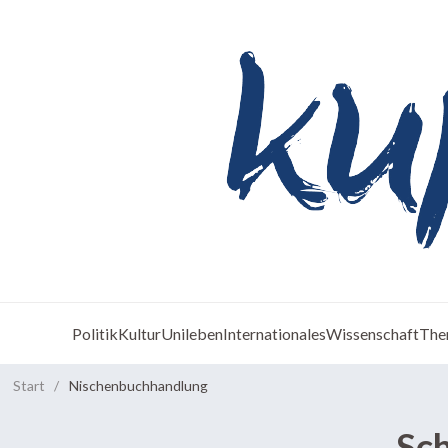
Politik
Kultur
Unileben
Internationales
Wissenschaft
The
Start
/
Nischenbuchhandlung
Sc