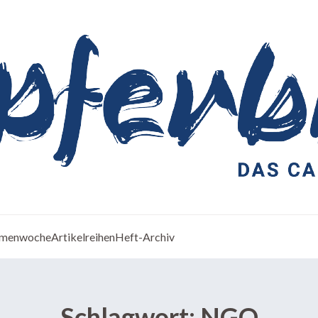
menwoche
Artikelreihen
Heft-Archiv
Schlagwort:
NGO