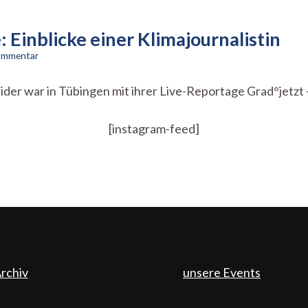
 Einblicke einer Klimajournalistin
zu
Kommentar
Für
mehr
eider war in Tübingen mit ihrer Live-Reportage Grad°jetzt
Hoffnung
in
der
[instagram-feed]
Krise:
Einblicke
einer
Klimajournalistin
rchiv
unsere Events