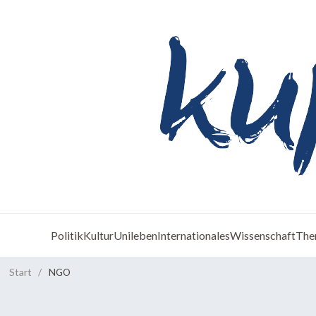
Politik
Kultur
Unileben
Internationales
Wissenschaft
The
Start
/
NGO