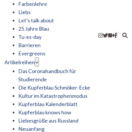
Farbenlehre
Liebs
Let’s talk about
25 Jahre Blau
Tu-es-day
Barrieren
Evergreens
Artikelreihen
Das Coronahandbuch für
Studierende
Die Kupferblau Schmöker-Ecke
Kultur im Katastrophenmodus
Kupferblau Kalenderblatt
Kupferblau knows how
Liebesgrüße aus Russland
Neuanfang