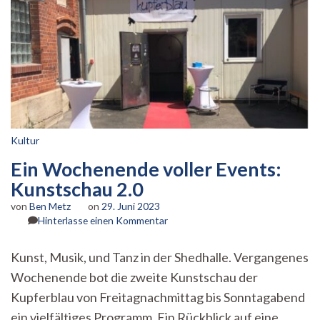
Kultur
Ein Wochenende voller Events:
Kunstschau 2.0
von
Ben Metz
on
29. Juni 2023
zu
Hinterlasse einen Kommentar
Ein
Wochenende
Kunst, Musik, und Tanz in der Shedhalle. Vergangenes
voller
Wochenende bot die zweite Kunstschau der
Events:
Kunstschau
Kupferblau von Freitagnachmittag bis Sonntagabend
2.0
ein vielfältiges Programm. Ein Rückblick auf eine