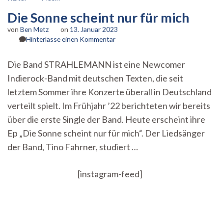
Die Sonne scheint nur für mich
von
Ben Metz
on
13. Januar 2023
zu
Hinterlasse einen Kommentar
Die
Sonne
Die Band STRAHLEMANN ist eine Newcomer
scheint
Indierock-Band mit deutschen Texten, die seit
nur
für
letztem Sommer ihre Konzerte überall in Deutschland
mich
verteilt spielt. Im Frühjahr ’22 berichteten wir bereits
über die erste Single der Band. Heute erscheint ihre
Ep „Die Sonne scheint nur für mich“. Der Liedsänger
der Band, Tino Fahrner, studiert …
[instagram-feed]