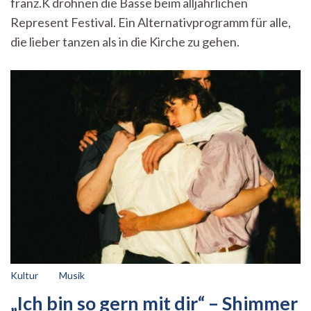
franz.K dröhnen die Bässe beim alljährlichen
–
Das
Represent Festival. Ein Alternativprogramm für alle,
Represent
die lieber tanzen als in die Kirche zu gehen.
Festival
Kultur
Musik
„Ich bin so gern mit dir“ – Shimmer