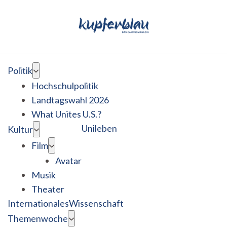
Politik
Hochschulpolitik
Landtagswahl 2026
What Unites U.S.?
Unileben
Kultur
Film
Avatar
Musik
Theater
Internationales
Wissenschaft
Themenwoche