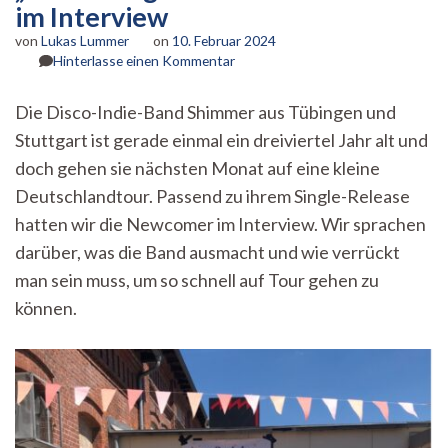
im Interview
von
Lukas Lummer
on
10. Februar 2024
zu
Hinterlasse einen Kommentar
„Ich
bin
Die Disco-Indie-Band Shimmer aus Tübingen und
so
Stuttgart ist gerade einmal ein dreiviertel Jahr alt und
gern
mit
doch gehen sie nächsten Monat auf eine kleine
dir“
Deutschlandtour. Passend zu ihrem Single-Release
–
Shimmer
hatten wir die Newcomer im Interview. Wir sprachen
im
darüber, was die Band ausmacht und wie verrückt
Interview
man sein muss, um so schnell auf Tour gehen zu
können.