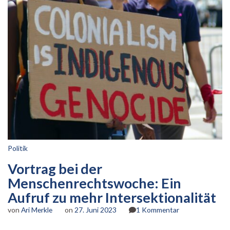
Politik
Vortrag bei der
Menschenrechtswoche: Ein
Aufruf zu mehr Intersektionalität
zu
von
Ari Merkle
on
27. Juni 2023
1 Kommentar
Vortrag
bei