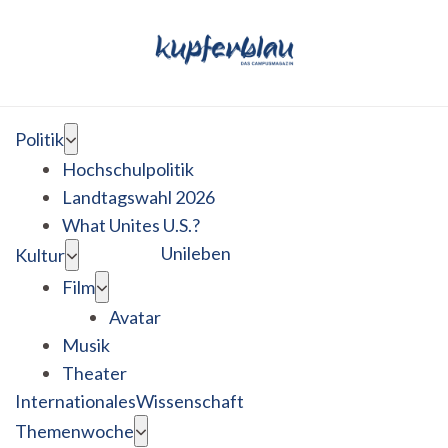
Politik
Hochschulpolitik
Landtagswahl 2026
What Unites U.S.?
Unileben
Kultur
Film
Avatar
Musik
Theater
Internationales
Wissenschaft
Themenwoche