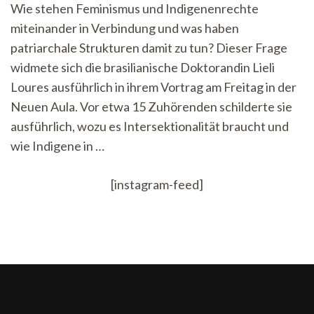
Wie stehen Feminismus und Indigenenrechte
der
miteinander in Verbindung und was haben
Menschenrecht
Ein
patriarchale Strukturen damit zu tun? Dieser Frage
Aufruf
widmete sich die brasilianische Doktorandin Lieli
zu
mehr
Loures ausführlich in ihrem Vortrag am Freitag in der
Intersektionalit
Neuen Aula. Vor etwa 15 Zuhörenden schilderte sie
ausführlich, wozu es Intersektionalität braucht und
wie Indigene in …
[instagram-feed]