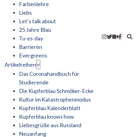
Farbenlehre
Liebs
Let’s talk about
25 Jahre Blau
Tu-es-day
Barrieren
Evergreens
Artikelreihen
Das Coronahandbuch für
Studierende
Die Kupferblau Schmöker-Ecke
Kultur im Katastrophenmodus
Kupferblau Kalenderblatt
Kupferblau knows how
Liebesgrüße aus Russland
Neuanfang