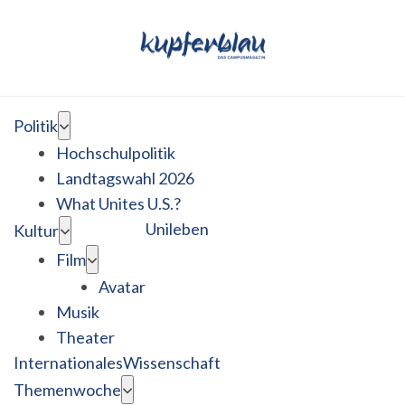
Politik
Hochschulpolitik
Landtagswahl 2026
What Unites U.S.?
Unileben
Kultur
Film
Avatar
Musik
Theater
Internationales
Wissenschaft
Themenwoche