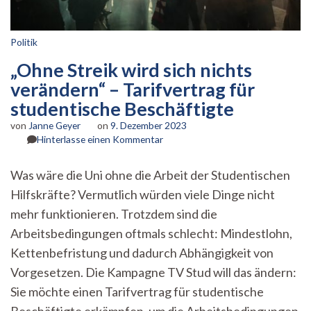
Politik
„Ohne Streik wird sich nichts
verändern“ – Tarifvertrag für
studentische Beschäftigte
von
Janne Geyer
on
9. Dezember 2023
zu
Hinterlasse einen Kommentar
„Ohne
Streik
Was wäre die Uni ohne die Arbeit der Studentischen
wird
Hilfskräfte? Vermutlich würden viele Dinge nicht
sich
nichts
mehr funktionieren. Trotzdem sind die
verändern“
Arbeitsbedingungen oftmals schlecht: Mindestlohn,
–
Tarifvertrag
Kettenbefristung und dadurch Abhängigkeit von
für
Vorgesetzen. Die Kampagne TV Stud will das ändern:
studentische
Sie möchte einen Tarifvertrag für studentische
Beschäftigte