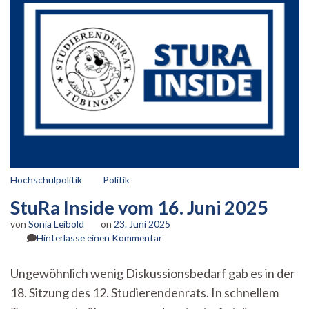
Hochschulpolitik
Politik
StuRa Inside vom 16. Juni 2025
von
Sonia Leibold
on
23. Juni 2025
zu
Hinterlasse einen Kommentar
StuRa
Inside
Ungewöhnlich wenig Diskussionsbedarf gab es in der
vom
18. Sitzung des 12. Studierendenrats. In schnellem
16.
Juni