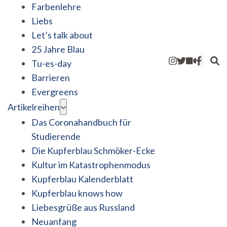
Farbenlehre
Liebs
Let’s talk about
25 Jahre Blau
Tu-es-day
Barrieren
Evergreens
Artikelreihen
Das Coronahandbuch für
Studierende
Die Kupferblau Schmöker-Ecke
Kultur im Katastrophenmodus
Kupferblau Kalenderblatt
Kupferblau knows how
Liebesgrüße aus Russland
Neuanfang