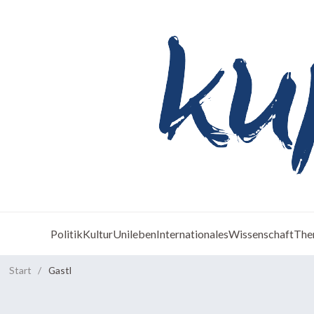
Politik
Kultur
Unileben
Internationales
Wissenschaft
The
Start
/
Gastl