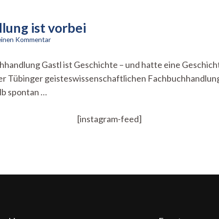
lung ist vorbei
zu
 einen Kommentar
Die
Zeit
hhandlung Gastl ist Geschichte – und hatte eine Geschich
der
er Tübinger geisteswissenschaftlichen Fachbuchhandlung u
Nischen-
Buchhandlung
lb spontan …
ist
vorbei
[instagram-feed]