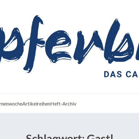
menwoche
Artikelreihen
Heft-Archiv
Schlagwort:
Gastl