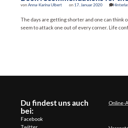
von
Anna-Karina Ulbert
on
17. Januar 2020
Hinterl
The days are getting shorter and one can think of
seem to attack one out of every corner. Life co
Du findest uns auch
Online-A
bei:
Facebook
Twitter