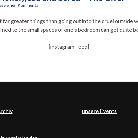
zu
asse einen Kommentar
Book
recommendations
 far greater things than going out into the cruel outside 
for
nfined to the small spaces of one’s bedroom can get quite 
the
lonely,
sad
[instagram-feed]
and
bored
–
The
Giver
rchiv
unsere Events