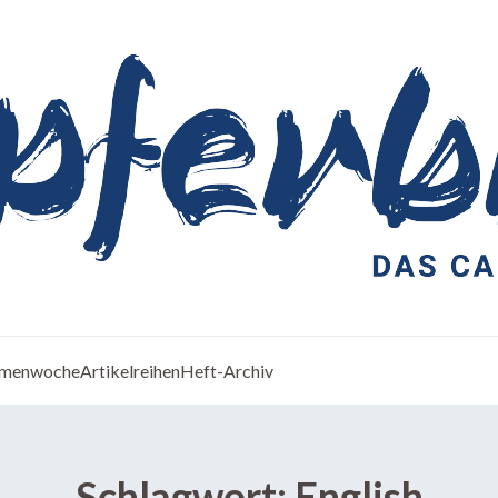
menwoche
Artikelreihen
Heft-Archiv
Schlagwort:
English