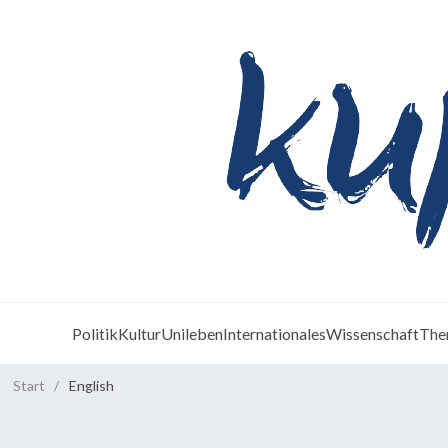
Politik
Kultur
Unileben
Internationales
Wissenschaft
The
Start
/
English