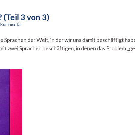
(Teil 3 von 3)
zu
n Kommentar
Wie
gendern
 die Sprachen der Welt, in der wir uns damit beschäftigt h
andere
mit zwei Sprachen beschäftigen, in denen das Problem „ges
Sprachen?
(Teil
3
von
3)