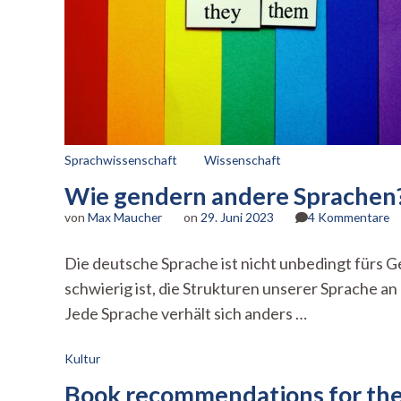
Sprachwissenschaft
Wissenschaft
Wie gendern andere Sprachen? 
zu
von
Max Maucher
on
29. Juni 2023
4 Kommentare
W
g
Die deutsche Sprache ist nicht unbedingt fürs Ge
an
schwierig ist, die Strukturen unserer Sprache an
S
(T
Jede Sprache verhält sich anders …
1
v
Kultur
3)
Book recommendations for the 