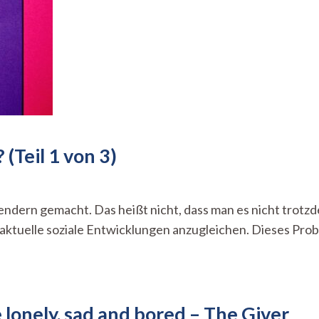
(Teil 1 von 3)
ie
endern
ndern gemacht. Das heißt nicht, dass man es nicht trotzde
dere
 aktuelle soziale Entwicklungen anzugleichen. Dieses Prob
prachen?
eil
on
lonely, sad and bored – The Giver