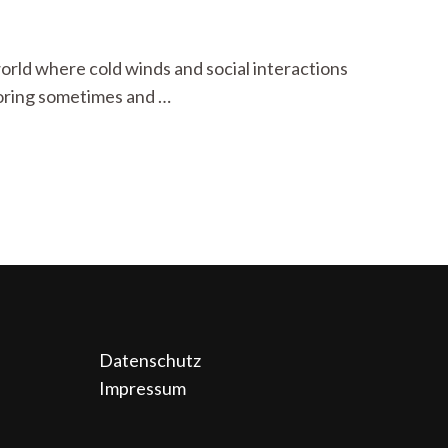
world where cold winds and social interactions
boring sometimes and …
Datenschutz
Impressum