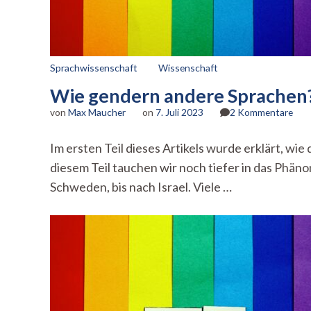
Sprachwissenschaft
Wissenschaft
Wie gendern andere Sprachen? 
zu
von
Max Maucher
on
7. Juli 2023
2 Kommentare
Wie
gen
Im ersten Teil dieses Artikels wurde erklärt, wi
and
diesem Teil tauchen wir noch tiefer in das Phän
Spr
(Teil
Schweden, bis nach Israel. Viele …
2
von
3)