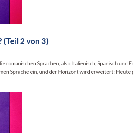
(Teil 2 von 3)
dern
e die romanischen Sprachen, also Italienisch, Spanisch und 
ere
omen Sprache ein, und der Horizont wird erweitert: Heute 
achen?