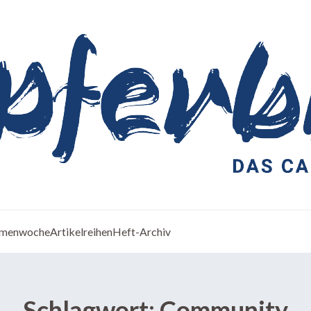
menwoche
Artikelreihen
Heft-Archiv
Schlagwort:
Community