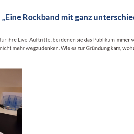
„Eine Rockband mit ganz unterschied
zu
Im
Gespräch
r ihre Live-Auftritte, bei denen sie das Publikum immer 
mit
ch nicht mehr wegzudenken. Wie es zur Gründung kam, woh
Lummerland
–
„Eine
Rockband
mit
ganz
unterschiedlichen
Einflüssen“