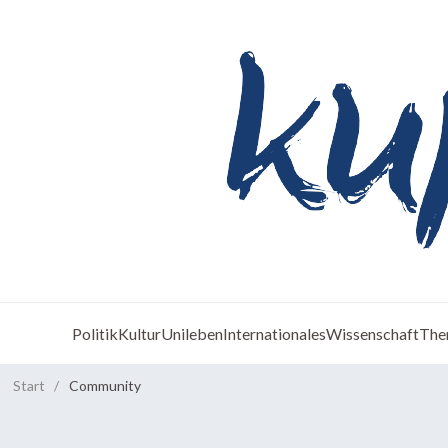
Politik
Kultur
Unileben
Internationales
Wissenschaft
The
Start
/
Community