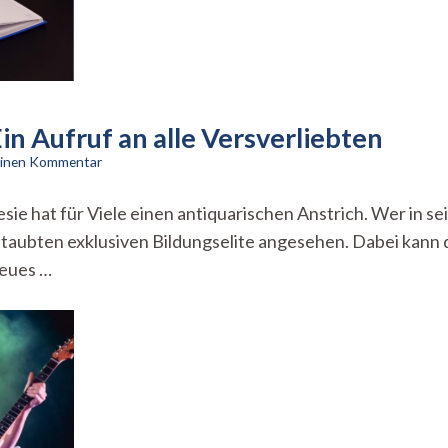
n Aufruf an alle Versverliebten
zu
 einen Kommentar
Raus
aus
 hat für Viele einen antiquarischen Anstrich. Wer in sei
dem
estaubten exklusiven Bildungselite angesehen. Dabei kann d
Elfenbeinturm!
Ein
neues …
Aufruf
an
alle
Versverliebten