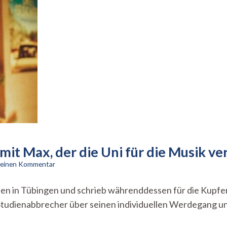
mit Max, der die Uni für die Musik ve
zu
e einen Kommentar
I
Did
en in Tübingen und schrieb währenddessen für die Kupfer
It
 Studienabbrecher über seinen individuellen Werdegang un
My
Way
–