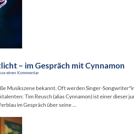
ntlicht – im Gespräch mit Cynnamon
zu
asse einen Kommentar
Bereits
zweite
große Musikszene bekannt. Oft werden Singer-Songwriter*i
Single
ktalenten: Tim Reusch (alias Cynnamon) ist einer dieser 
veröffentlicht
–
erblau im Gespräch über seine …
im
Gespräch
mit
Cynnamon