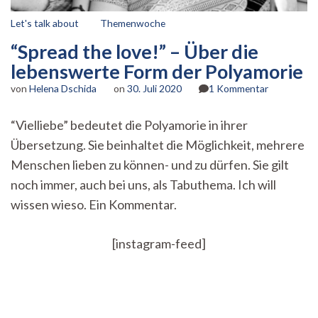
Let's talk about
Themenwoche
“Spread the love!” – Über die
lebenswerte Form der Polyamorie
zu
von
Helena Dschida
on
30. Juli 2020
1 Kommentar
“Spread
the
“Vielliebe” bedeutet die Polyamorie in ihrer
love!”
Übersetzung. Sie beinhaltet die Möglichkeit, mehrere
–
Über
Menschen lieben zu können- und zu dürfen. Sie gilt
die
noch immer, auch bei uns, als Tabuthema. Ich will
lebenswert
Form
wissen wieso. Ein Kommentar.
der
Polyamorie
[instagram-feed]