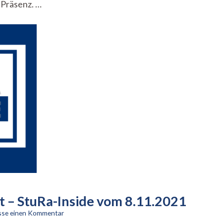
 Präsenz. …
–
StuRa-
Inside
vom
29.11.2021
t – StuRa-Inside vom 8.11.2021
zu
asse einen Kommentar