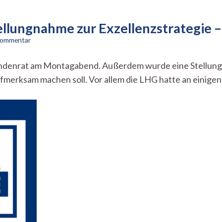
ellungnahme zur Exzellenzstrategie –
zu
 Kommentar
Studierendenrat
beschließt
endenrat am Montagabend. Außerdem wurde eine Stellung
Stellungnahme
fmerksam machen soll. Vor allem die LHG hatte an einige
zur
Exzellenzstrategie
–
StuRa-
Inside
vom
26.05.25