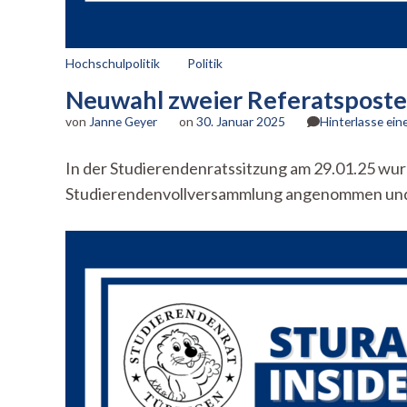
Hochschulpolitik
Politik
Neuwahl zweier Referatsposten
von
Janne Geyer
on
30. Januar 2025
Hinterlasse ei
In der Studierendenratssitzung am 29.01.25 wu
Studierendenvollversammlung angenommen und ü