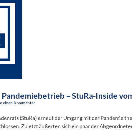
 Pandemiebetrieb – StuRa-Inside vo
zu
se einen Kommentar
Stellungnahme
des
ndenrats (StuRa) erneut der Umgang mit der Pandemie the
StuRas
hlossen. Zuletzt äußerten sich ein paar der Abgeordneten 
zum
Pandemiebetrieb