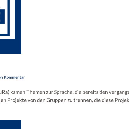
zu
nen Kommentar
StuRa-
Inside
(StuRa) kamen Themen zur Sprache, die bereits den verga
vom
rten Projekte von den Gruppen zu trennen, die diese Proje
11.7.2022