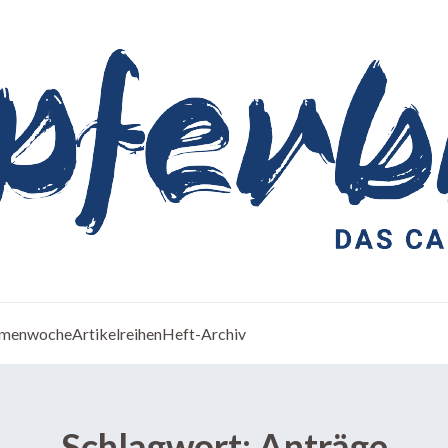
menwoche
Artikelreihen
Heft-Archiv
Schlagwort:
Anträge