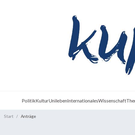
Politik
Kultur
Unileben
Internationales
Wissenschaft
The
Start
/
Anträge