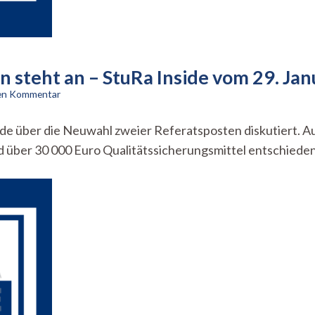
 steht an – StuRa Inside vom 29. Ja
zu
nen Kommentar
Neuwahl
zweier
rde über die Neuwahl zweier Referatsposten diskutiert. 
Referatsposten
ber 30 000 Euro Qualitätssicherungsmittel entschieden
steht
an
–
StuRa
Inside
vom
29.
Januar
2025