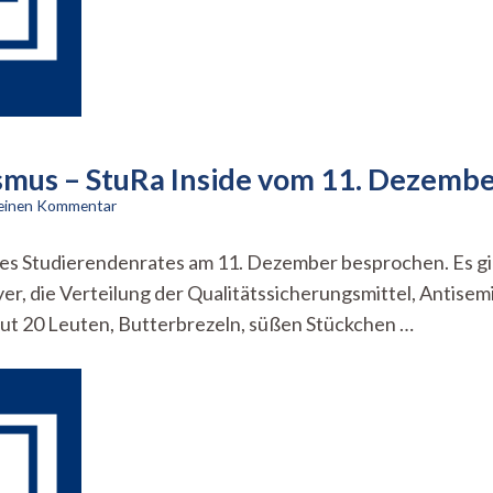
smus – StuRa Inside vom 11. Dezemb
zu
 einen Kommentar
Von
Missbrauch
des Studierendenrates am 11. Dezember besprochen. Es g
bis
yer, die Verteilung der Qualitätssicherungsmittel, Antis
Antisemitismus
–
gut 20 Leuten, Butterbrezeln, süßen Stückchen …
StuRa
Inside
vom
11.
Dezember
2023