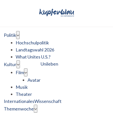
Politik
Hochschulpolitik
Landtagswahl 2026
What Unites U.S.?
Unileben
Kultur
Film
Avatar
Musik
Theater
Internationales
Wissenschaft
Themenwoche