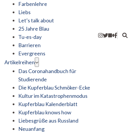
Farbenlehre
Liebs
Let’s talk about
25 Jahre Blau
Tu-es-day
Barrieren
Evergreens
Artikelreihen
Das Coronahandbuch für
Studierende
Die Kupferblau Schmöker-Ecke
Kultur im Katastrophenmodus
Kupferblau Kalenderblatt
Kupferblau knows how
Liebesgrüße aus Russland
Neuanfang