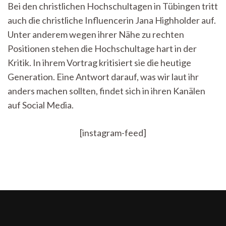
Bei den christlichen Hochschultagen in Tübingen tritt
Vortragende
auch die christliche Influencerin Jana Highholder auf.
mit
reaktionären
Unter anderem wegen ihrer Nähe zu rechten
Positionen?
Positionen stehen die Hochschultage hart in der
–
Kritik
Kritik. In ihrem Vortrag kritisiert sie die heutige
an
Generation. Eine Antwort darauf, was wir laut ihr
den
anders machen sollten, findet sich in ihren Kanälen
Hochschult
Tübingen
auf Social Media.
[instagram-feed]