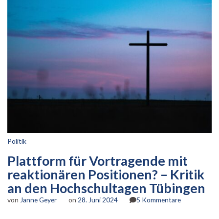
Politik
Plattform für Vortragende mit
reaktionären Positionen? – Kritik
an den Hochschultagen Tübingen
zu
von
Janne Geyer
on
28. Juni 2024
5 Kommentare
Plattform
für