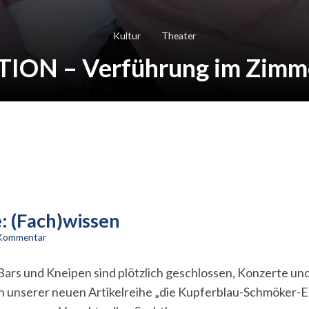
Kultur
Theater
ON – Verführung im Zimm
: (Fach)wissen
zu
 Kommentar
Die
Kupferblau
ars und Kneipen sind plötzlich geschlossen, Konzerte und
Schmöker-
h? In unserer neuen Artikelreihe „die Kupferblau-Schmöker
Ecke:
(Fach)wissen