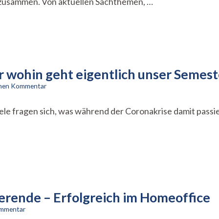
 zusammen. Von aktuellen Sachthemen, …
r wohin geht eigentlich unser Semes
zu
einen Kommentar
Corona
legt
 Viele fragen sich, was während der Coronakrise damit passi
die
Uni
lahm
–
Aber
wohin
geht
eigentlich
unser
erende – Erfolgreich im Homeoffice
Semesterbeitrag?
zu
ommentar
Das