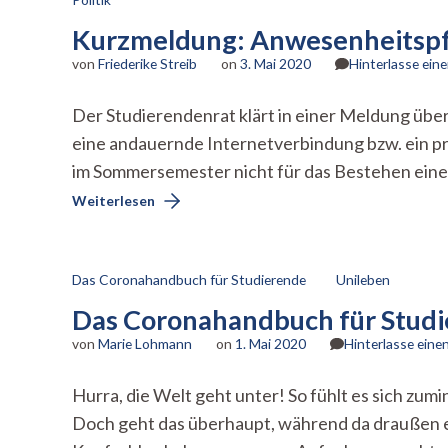
Kurzmeldung: Anwesenheitspfl
von
Friederike Streib
on
3. Mai 2020
Hinterlasse ei
Der Studierendenrat klärt in einer Meldung über
eine andauernde Internetverbindung bzw. ein pr
im Sommersemester nicht für das Bestehen eines 
Weiterlesen
Das Coronahandbuch für Studierende
Unileben
Das Coronahandbuch für Studie
von
Marie Lohmann
on
1. Mai 2020
Hinterlasse ein
Hurra, die Welt geht unter! So fühlt es sich zu
Doch geht das überhaupt, während da draußen ei