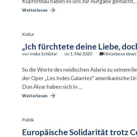
Kupferblau haben es uns zur Aufgabe gemacht, 
Weiterlesen
Kultur
„Ich fürchtete deine Liebe, doc
von
Ineke Schlüter
on
1. Mai 2020
Hinterlasse eine
So die Worte des neidischen Adario zu seinem li
der Oper „Les Indes Galantes“ amerikanische Ur
Don Alvar haben sich in …
Weiterlesen
Politik
Europäische Solidarität trotz 