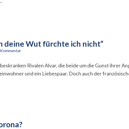
…
Nachhaltig
online
einkaufen
h deine Wut fürchte ich nicht“
zu
n Kommentar
„Ich
fürchtete
ebeskranken Rivalen Alvar, die beide um die Gunst ihrer A
deine
einwohner und ein Liebespaar. Doch auch der französisch
Liebe,
doch
deine
Wut
fürchte
ich
nicht“
Corona?