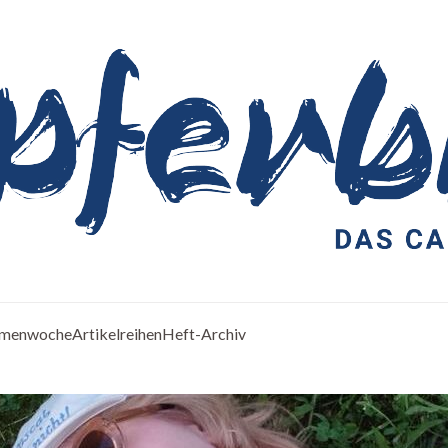
menwoche
Artikelreihen
Heft-Archiv