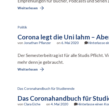
Empfehlungen für Bücher, Podcasts und Serien
Weiterlesen
Politik
Corona legt die Uni lahm – Abe
von
Jonathan Pflanzer
on
6. Mai 2020
Hinterlasse 
Der Semesterbeitrag ist für alle Studis Pflicht.
mehr denn je gebraucht.
Weiterlesen
Das Coronahandbuch für Studierende
Das Coronahandbuch für Studi
von
Clara Eiche
on
4. Mai 2020
Hinterlasse einen K