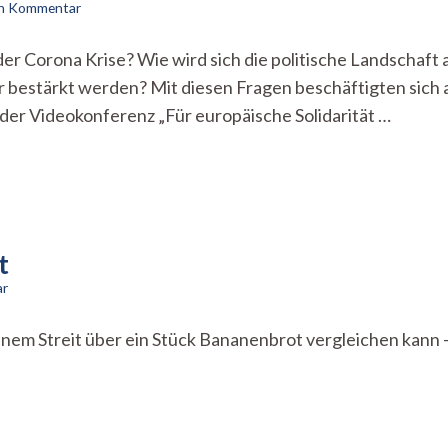
zu
en Kommentar
Europäische
Solidarität
der Corona Krise? Wie wird sich die politische Landschaf
trotz
bestärkt werden? Mit diesen Fragen beschäftigten sich 
Corona?
der Videokonferenz „Für europäische Solidarität …
t
zu
ar
Das
Leben
nem Streit über ein Stück Bananenbrot vergleichen kann –
ist
kein
Bananenbrot