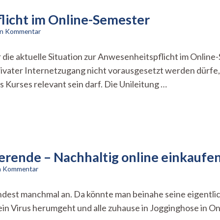
icht im Online-Semester
zu
nen Kommentar
Kurzmeldung:
Anwesenheitspflicht
 die aktuelle Situation zur Anwesenheitspflicht im Online
im
ivater Internetzugang nicht vorausgesetzt werden dürfe, 
Online-
Semester
Kurses relevant sein darf. Die Unileitung …
rende – Nachhaltig online einkaufe
zu
en Kommentar
Das
Coronahandbuch
mindest manchmal an. Da könnte man beinahe seine eigentl
für
n Virus herumgeht und alle zuhause in Jogginghose in On
Studierende
–