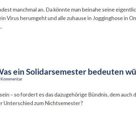
Coronahandbuch
mindest manchmal an. Da könnte man beinahe seine eigentl
für
n Virus herumgeht und alle zuhause in Jogginghose in On
Studierende
–
…
Erfolgreich
im
Homeoffice
: Was ein Solidarsemester bedeuten w
zu
n Kommentar
Entlastung
und
in – so fordert es das dazugehörige Bündnis, dem auch d
Freiwilligkeit:
der Unterschied zum Nichtsemester?
Was
ein
Solidarsemester
bedeuten
würde