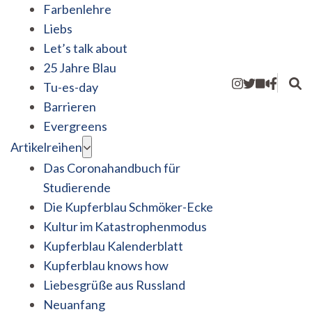
Farbenlehre
Liebs
Let’s talk about
25 Jahre Blau
Tu-es-day
Barrieren
Evergreens
Artikelreihen
Das Coronahandbuch für
Studierende
Die Kupferblau Schmöker-Ecke
Kultur im Katastrophenmodus
Kupferblau Kalenderblatt
Kupferblau knows how
Liebesgrüße aus Russland
Neuanfang