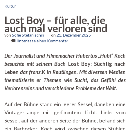
Kultur
Lost Boy – für alle, die
auch mal verloren sind
von
Sofie Stefanischin
on
21. Dezember 2025
zu
Hinterlasse einen Kommentar
Lost
Boy –
Der Journalist und Filmemacher Hubertus „Hubi“ Koch
für
besuchte mit seinem Buch
Lost Boy: Süchtig nach
alle,
die
Leben
das franz.K in Reutlingen. Mit diversen Medien
auch
thematisierte er Themen wie Sucht, das Gefühl des
mal
verloren
Verlorenseins und
verschiedene Probleme der Welt.
sind
Auf der Bühne stand ein leerer Sessel, daneben eine
Vintage-Lampe mit gedimmtem Licht. Links vom
Sessel, auf der anderen Seite der Bühne, befand sich
ein Barhocker. Koch wird zwischen diesen Stühlen