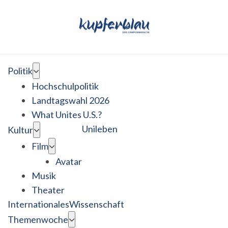
Politik
Hochschulpolitik
Landtagswahl 2026
What Unites U.S.?
Unileben
Kultur
Film
Avatar
Musik
Theater
Internationales
Wissenschaft
Themenwoche