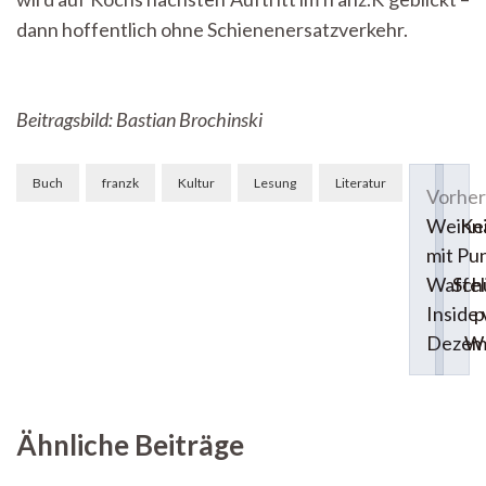
dann hoffentlich ohne Schienenersatzverkehr.
Beitragsbild: Bastian Brochinski
Beitragsnavigation
Buch
franzk
Kultur
Lesung
Literatur
Vorheri
Weihna
Ke
mit Pu
Waffel
Sch
Inside
p
Dezem
We
Ähnliche Beiträge