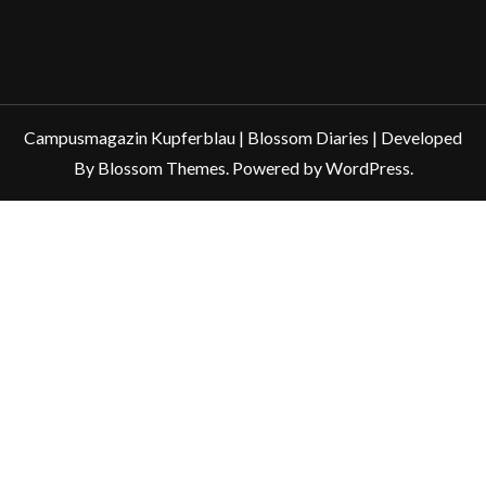
Campusmagazin Kupferblau |
Blossom Diaries | Developed
By
Blossom Themes
. Powered by
WordPress
.