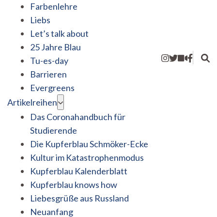
Farbenlehre
Liebs
Let’s talk about
25 Jahre Blau
Tu-es-day
Barrieren
Evergreens
Artikelreihen
Das Coronahandbuch für
Studierende
Die Kupferblau Schmöker-Ecke
Kultur im Katastrophenmodus
Kupferblau Kalenderblatt
Kupferblau knows how
Liebesgrüße aus Russland
Neuanfang