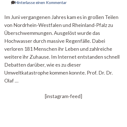
zu
Hinterlasse einen Kommentar
Klimawandel,
Wettermanipulation
Im Juni vergangenen Jahres kam es in großen Teilen
oder
von Nordrhein-Westfalen und Rheinland-Pfalz zu
Gott?
Eine
Überschwemmungen. Ausgelöst wurde das
Studie
Hochwasser durch massive Regenfälle. Dabei
zur
Ideologisierung
verloren 181 Menschen ihr Leben und zahlreiche
der
weitere ihr Zuhause. Im Internet entstanden schnell
Hochwasserkatastrophe
Debatten darüber, wie es zu dieser
Umweltkatastrophe kommen konnte. Prof. Dr. Dr.
Olaf …
[instagram-feed]