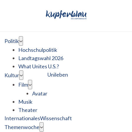
Politik
Hochschulpolitik
Landtagswahl 2026
What Unites U.S.?
Unileben
Kultur
Film
Avatar
Musik
Theater
Internationales
Wissenschaft
Themenwoche