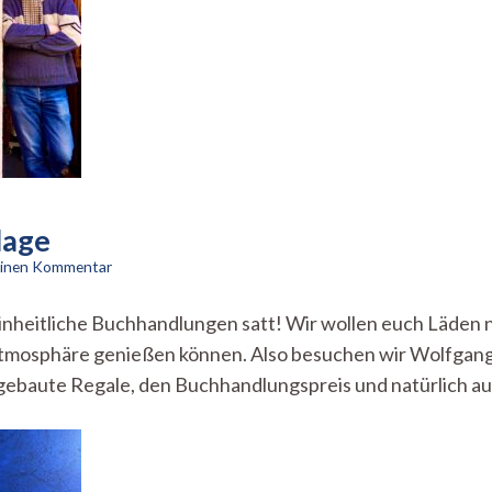
lage
zu
 einen Kommentar
Der
letzte
inheitliche Buchhandlungen satt! Wir wollen euch Läden n
Ritter
 Atmosphäre genießen können. Also besuchen wir Wolfgang
für
kleine
tgebaute Regale, den Buchhandlungspreis und natürlich a
Verlage