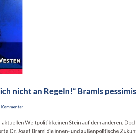
sich nicht an Regeln!“ Bramls pessimi
zu
en Kommentar
„Adler,
Bär
er aktuellen Weltpolitik keinen Stein auf dem anderen. Doc
und
perte Dr. Josef Braml die innen- und außenpolitische Zuku
Drache