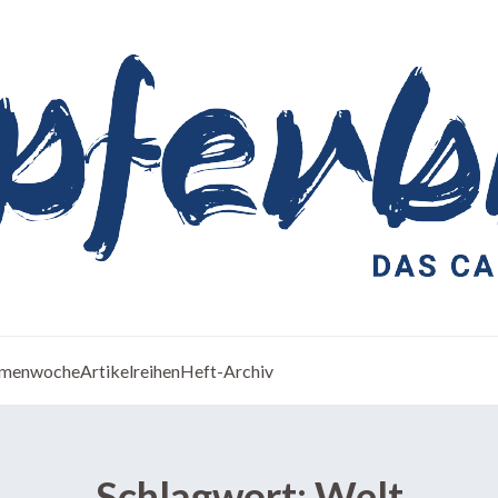
menwoche
Artikelreihen
Heft-Archiv
Schlagwort:
Welt