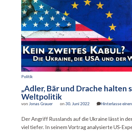
Politik
„Adler, Bär und Drache halten 
Weltpolitik
von
Jonas Grauer
on
30. Juni 2022
Hinterlasse ein
Der Angriff Russlands auf die Ukraine lässt in d
viel tiefer. In seinem Vortrag analysierte US-Ex