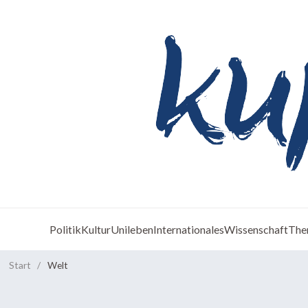
Politik
Kultur
Unileben
Internationales
Wissenschaft
The
Start
/
Welt