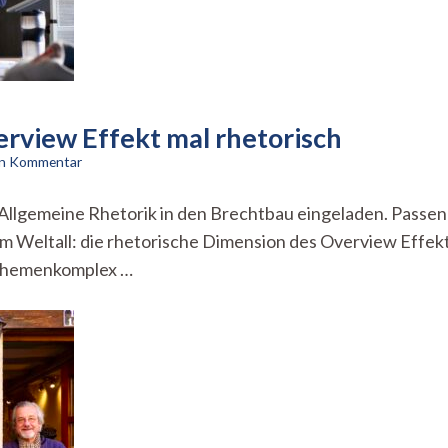
rview Effekt mal rhetorisch
zu
nen Kommentar
Unsere
Welt
r Allgemeine Rhetorik in den Brechtbau eingeladen. Pass
von
em Weltall: die rhetorische Dimension des Overview Effek
oben:
Der
 Themenkomplex …
Overview
Effekt
mal
rhetorisch