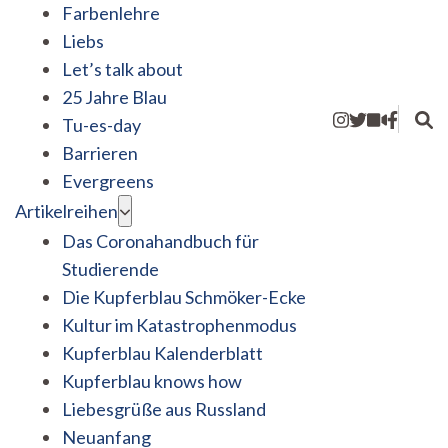
Farbenlehre
Liebs
Let’s talk about
25 Jahre Blau
Tu-es-day
Barrieren
Evergreens
Artikelreihen
Das Coronahandbuch für
Studierende
Die Kupferblau Schmöker-Ecke
Kultur im Katastrophenmodus
Kupferblau Kalenderblatt
Kupferblau knows how
Liebesgrüße aus Russland
Neuanfang