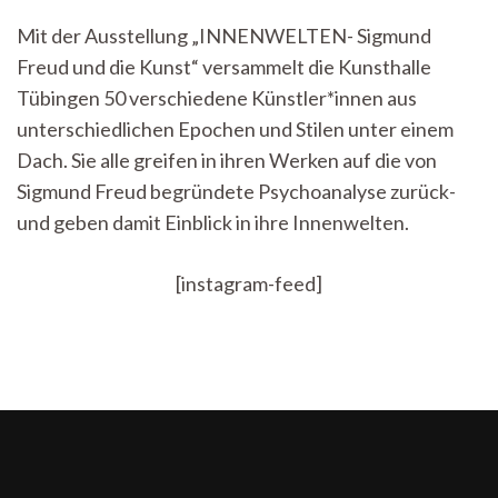
Büsten
Mit der Ausstellung „INNENWELTEN- Sigmund
und
Freud und die Kunst“ versammelt die Kunsthalle
Brüste:
INNENWELTEN
Tübingen 50 verschiedene Künstler*innen aus
in
unterschiedlichen Epochen und Stilen unter einem
der
Kunsthalle
Dach. Sie alle greifen in ihren Werken auf die von
Tübingen
Sigmund Freud begründete Psychoanalyse zurück-
und geben damit Einblick in ihre Innenwelten.
[instagram-feed]