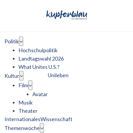
Politik
Hochschulpolitik
Landtagswahl 2026
What Unites U.S.?
Unileben
Kultur
Film
Avatar
Musik
Theater
Internationales
Wissenschaft
Themenwoche